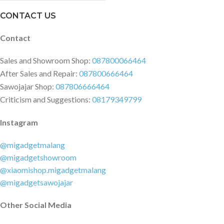
CONTACT US
Contact
Sales and Showroom Shop:
087800066464
After Sales and Repair:
087800666464
Sawojajar Shop:
087806666464
Criticism and Suggestions:
08179349799
Instagram
@migadgetmalang
@migadgetshowroom
@xiaomishop.migadgetmalang
@migadgetsawojajar
Other Social Media