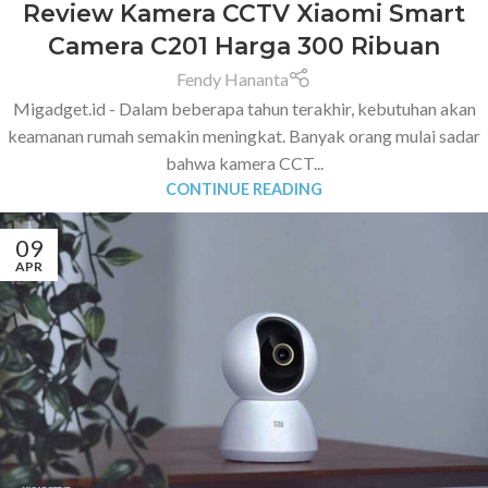
Review Kamera CCTV Xiaomi Smart
Camera C201 Harga 300 Ribuan
Fendy Hananta
Migadget.id - Dalam beberapa tahun terakhir, kebutuhan akan
keamanan rumah semakin meningkat. Banyak orang mulai sadar
bahwa kamera CCT...
CONTINUE READING
09
APR