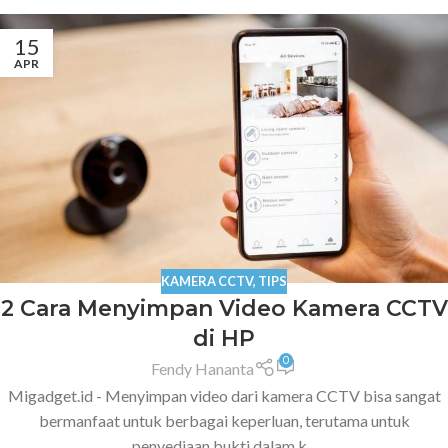
15
APR
KAMERA CCTV
,
TIPS
2 Cara Menyimpan Video Kamera CCTV
di HP
0
Fendy Hananta
Migadget.id - Menyimpan video dari kamera CCTV bisa sangat
bermanfaat untuk berbagai keperluan, terutama untuk
penyediaan bukti dalam k...