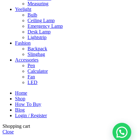
Measuring
Yeelight
Bulb
Ceiling Lamp
Emergency Lamp
Desk Lamp
Lightstrip
Fashion
Backpack
Slingbag
Accessories
Pen
Calculator
Fan
LED
Home
Shop
How To Buy
Blog
Login / Register
Shopping cart
Close