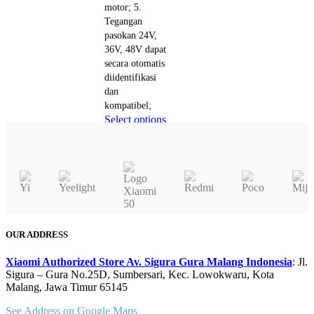
motor; 5.
chosen
Tegangan
on
pasokan 24V,
the
36V, 48V dapat
product
secara otomatis
page
diidentifikasi
dan
kompatibel;
This
Select options
product
Quick view
has
multiple
variants.
The
options
may
OUR ADDRESS
be
chosen
Xiaomi Authorized Store Av. Sigura Gura Malang Indonesia
: Jl.
on
Sigura – Gura No.25D, Sumbersari, Kec. Lowokwaru, Kota
Malang, Jawa Timur 65145
the
product
See Address on Google Maps