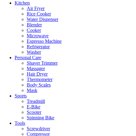
Kitchen
Air Fryer
Rice Cooker
Water Dispenser
Blender
Cooker
Microwave
Espresso Machine
Refrigerator
Washer
Personal Care
Shaver Trimmer
Massager
Hair Dryer
Thermometer
Body Scales
Mask
Sports
Treadmill
E-Bike
Scooter
Spinning Bike
Tools
Screwdriver
Compressor