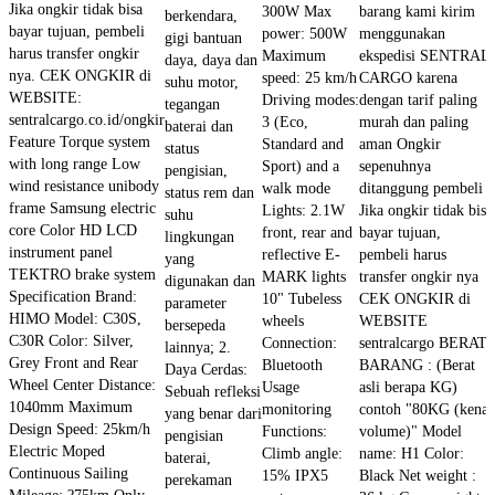
Jika ongkir tidak bisa
300W Max
barang kami kirim
berkendara,
bayar tujuan, pembeli
power: 500W
menggunakan
gigi bantuan
harus transfer ongkir
Maximum
ekspedisi SENTRAL
daya, daya dan
nya. CEK ONGKIR di
speed: 25 km/h
CARGO karena
suhu motor,
WEBSITE:
Driving modes:
dengan tarif paling
tegangan
sentralcargo.co.id/ongkir
3 (Eco,
murah dan paling
baterai dan
Feature Torque system
Standard and
aman Ongkir
status
with long range Low
Sport) and a
sepenuhnya
pengisian,
wind resistance unibody
walk mode
ditanggung pembeli
status rem dan
frame Samsung electric
Lights: 2.1W
Jika ongkir tidak bisa
suhu
core Color HD LCD
front, rear and
bayar tujuan,
lingkungan
instrument panel
reflective E-
pembeli harus
yang
TEKTRO brake system
MARK lights
transfer ongkir nya
digunakan dan
Specification Brand:
10" Tubeless
CEK ONGKIR di
parameter
HIMO Model: C30S,
wheels
WEBSITE
bersepeda
C30R Color: Silver,
Connection:
sentralcargo BERAT
lainnya; 2.
Grey Front and Rear
Bluetooth
BARANG : (Berat
Daya Cerdas:
Wheel Center Distance:
Usage
asli berapa KG)
Sebuah refleksi
1040mm Maximum
monitoring
contoh "80KG (kena
yang benar dari
Design Speed: 25km/h
Functions:
volume)" Model
pengisian
Electric Moped
Climb angle:
name: H1 Color:
baterai,
Continuous Sailing
15% IPX5
Black Net weight :
perekaman
Mileage: ?75km Only