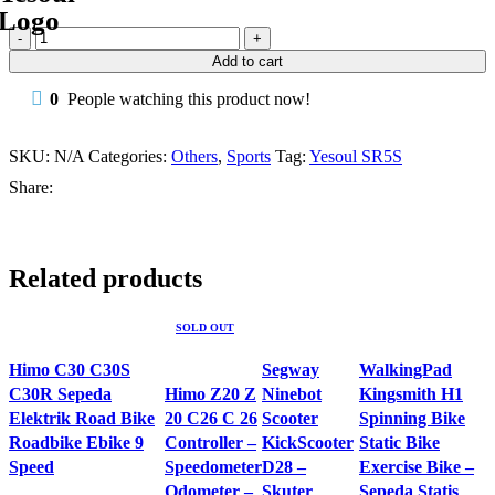
Yesoul
Smart
Add to cart
Skipping
Rope
0
People watching this product now!
SR5S
-
Tali
SKU:
N/A
Categories:
Others
,
Sports
Tag:
Yesoul SR5S
Lompat
Share:
Tali
quantity
Related products
SOLD OUT
Himo C30 C30S
Segway
WalkingPad
C30R Sepeda
Himo Z20 Z
Ninebot
Kingsmith H1
Elektrik Road Bike
20 C26 C 26
Scooter
Spinning Bike
Roadbike Ebike 9
Controller –
KickScooter
Static Bike
Speed
Speedometer
D28 –
Exercise Bike –
Odometer –
Skuter
Sepeda Statis