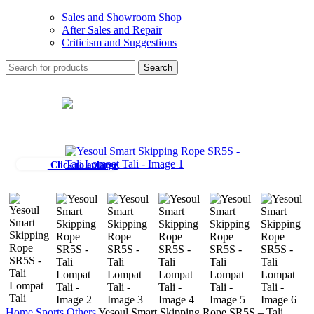
Sales and Showroom Shop
After Sales and Repair
Criticism and Suggestions
Search
Click to enlarge
Home
Sports
Others
Yesoul Smart Skipping Rope SR5S – Tali