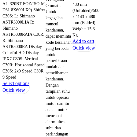
AL-320BT FOZ/ISO-M
480 mm
Otomatis:
D31.8X600LX9) Shifter
(Unfolded)/500
Untuk
C30S: L: Shimano
x 1143 x 480
kegagalan
ASTR3000LIA R:
mm (Folded)
muncul
Shimano
Weight: 15.3
kendaraan,
ASTR3000RAIA C30R:
Kg
dapat meminta
R: Shimano
Add to cart
kode kesalahan
ASTR3000RA Display
Quick view
yang berbeda
Colorful HD Display
untuk
IPX7 C30S: Vertical
pemeriksaan
C30R: Horizontal Speed
mudah dan
C30S: 2x9 Speed C30R:
pemeliharaan
9 Speed
kendaraan.
This
Select options
Dengan
product
Quick view
tampilan suhu
has
untuk operasi
multiple
motor dan itu
adalah untuk
variants.
mencapai
The
alarm ultra-
options
suhu dan
may
perlindungan
be