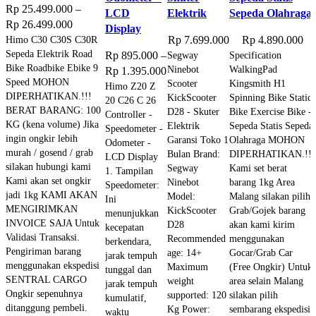
Rp
25.499.000
–
LCD
Elektrik
Sepeda Olahraga
Price
Rp
26.499.000
Display
range:
Himo C30 C30S C30R
Rp
7.699.000
Rp
4.890.000
Sepeda Elektrik Road
Rp 25.499.000
Rp
895.000
–
Segway
Specification
Bike Roadbike Ebike 9
Ninebot
WalkingPad
through
Price
Rp
1.395.000
Speed MOHON
Scooter
Kingsmith H1
Rp 26.499.000
range:
Himo Z20 Z
DIPERHATIKAN.!!!
KickScooter
Spinning Bike Static
20 C26 C 26
Rp 895.000
BERAT BARANG: 100
D28 - Skuter
Bike Exercise Bike -
Controller -
through
KG (kena volume) Jika
Elektrik
Sepeda Statis Sepeda
Speedometer -
Rp 1.395.000
ingin ongkir lebih
Garansi Toko 1
Olahraga MOHON
Odometer -
murah / gosend / grab
Bulan Brand:
DIPERHATIKAN.!!!
LCD Display
silakan hubungi kami
Segway
Kami set berat
1. Tampilan
Kami akan set ongkir
Ninebot
barang 1kg Area
Speedometer:
jadi 1kg KAMI AKAN
Model:
Malang silakan pilih
Ini
MENGIRIMKAN
KickScooter
Grab/Gojek barang
menunjukkan
INVOICE SAJA Untuk
D28
akan kami kirim
kecepatan
Validasi Transaksi.
Recommended
menggunakan
berkendara,
Pengiriman barang
age: 14+
Gocar/Grab Car
jarak tempuh
menggunakan ekspedisi
Maximum
(Free Ongkir) Untuk
tunggal dan
SENTRAL CARGO
weight
area selain Malang
jarak tempuh
Ongkir sepenuhnya
supported: 120
silakan pilih
kumulatif,
ditanggung pembeli.
Kg Power:
sembarang ekspedisi,
waktu