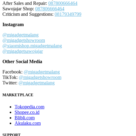
After Sales and Repair:
087800666464
Sawojajar Shop:
087806666464
Criticism and Suggestions:
08179349799
Instagram
@migadgetmalang
@migadgetshowroom
@xiaomishop.migadgetmalang
@migadgetsawojajar
Other Social Media
Facebook:
@migadgetmalang
TikTok:
@migadgetshowroom
Twitter:
@migadgetmalang
MARKETPLACE
Tokopedia.com
Shopee.co.id
Blibli.com
Akulaku.com
SUPPORT