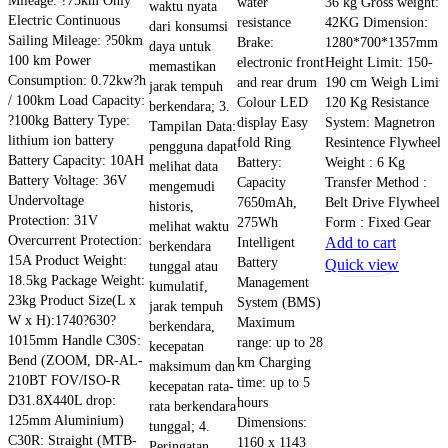
water
36 kg Gross weight:
waktu nyata
Electric Continuous
resistance
42KG Dimension:
dari konsumsi
Sailing Mileage: ?50km
Brake:
1280*700*1357mm
daya untuk
100 km Power
electronic front
Height Limit: 150-
memastikan
Consumption: 0.72kw?h
and rear drum
190 cm Weigh Limit:
jarak tempuh
/ 100km Load Capacity:
Colour LED
120 Kg Resistance
berkendara; 3.
?100kg Battery Type:
display Easy
System: Magnetron
Tampilan Data:
lithium ion battery
fold Ring
Resintence Flywheel
pengguna dapat
Battery Capacity: 10AH
Battery:
Weight : 6 Kg
melihat data
Battery Voltage: 36V
Capacity
Transfer Method :
mengemudi
Undervoltage
7650mAh,
Belt Drive Flywheel
historis,
Protection: 31V
275Wh
Form : Fixed Gear
melihat waktu
Overcurrent Protection:
Intelligent
Add to cart
berkendara
15A Product Weight:
Battery
Quick view
tunggal atau
18.5kg Package Weight:
Management
kumulatif,
23kg Product Size(L x
System (BMS)
jarak tempuh
W x H):1740?630?
Maximum
berkendara,
1015mm Handle C30S:
range: up to 28
kecepatan
Bend (ZOOM, DR-AL-
km Charging
maksimum dan
210BT FOV/ISO-R
time: up to 5
kecepatan rata-
D31.8X440L drop:
hours
rata berkendara
125mm Aluminium)
Dimensions:
tunggal; 4.
C30R: Straight (MTB-
1160 x 1143
Peringatan