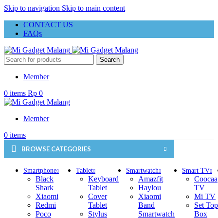
Skip to navigation
Skip to main content
CONTACT US
FAQs
Search
Member
0
items
Rp
0
Member
0
items
BROWSE CATEGORIES
Smartphone
Tablet
Smartwatch
Smart TV
Black
Keyboard
Amazfit
Coocaa
Shark
Tablet
Haylou
TV
Xiaomi
Cover
Xiaomi
Mi TV
Redmi
Tablet
Band
Set Top
Poco
Stylus
Smartwatch
Box