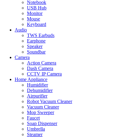
Notebook
USB Hub
Monitor
Mouse
Keyboard
Audio
TWS Earbuds
Earphone
Speaker
Soundbar
Camera
Action Camera
Dash Camera
CCTV IP Camera
Home Appliance
Humidifier
Dehumidifier
Airpurifier
Robot Vacuum Cleaner
Vacuum Cleaner
Mop Sweeper
Faucet
Soap Dispenser
Umbrella
Steamer