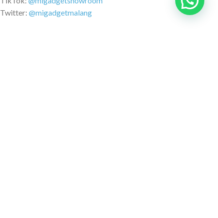
TikTok:
@migadgetshowroom
Twitter:
@migadgetmalang
MARKETPLACE
Tokopedia.com
Shopee.co.id
Blibli.com
Akulaku.com
SUPPORT
How To Buy
Payment Confirmation
Delivery
Questions and Answers
Barcode
ABOUT US