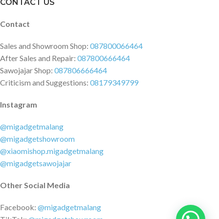
CONTACT US
Contact
Sales and Showroom Shop:
087800066464
After Sales and Repair:
087800666464
Sawojajar Shop:
087806666464
Criticism and Suggestions:
08179349799
Instagram
@migadgetmalang
@migadgetshowroom
@xiaomishop.migadgetmalang
@migadgetsawojajar
Other Social Media
Facebook:
@migadgetmalang