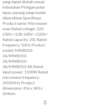
yang dapat diubah sesuai
kebutuhan Piringan putar
lepas-pasang yang mudah
dibersihkan Spesifikasi
Product name: Microwave
oven Rated voltage: 220-
230V~/230-240V~/220V~
Rated capacity: 20L Rated
frequency: 50Hz Product
model: MWB010-
1A/MWB010-
2A/MWB010-
3A/MWB010-4A Rated
input power: 1100W Rated
microwave frequency:
2450MHz Product
dimensions: 456 x 343 x
264mm
ADD TO CART