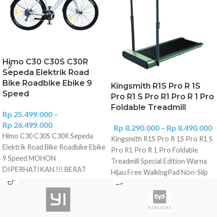
Himo C30 C30S C30R
Sepeda Elektrik Road
Bike Roadbike Ebike 9
Kingsmith R1S Pro R 1S
Speed
Pro R1 S Pro R1 Pro R 1 Pro
Foldable Treadmill
Rp
25.499.000
–
Rp
26.499.000
Rp
8.290.000
–
Rp
8.490.000
Himo C30 C30S C30R Sepeda
Kingsmith R1S Pro R 1S Pro R1 S
Elektrik Road Bike Roadbike Ebike
Pro R1 Pro R 1 Pro Foldable
9 Speed MOHON
Treadmill Special Edition Warna
DIPERHATIKAN.!!! BERAT
Hijau Free WalkingPad Non-Slip
BARANG: 100 KG (kena volume)
Mat Perbedaan dengan R1 Pro,
Jika ingin ongkir lebih murah /
kalau Kingsmith R1 S mempunyai
gosend / grab silakan hubungi
Speed Range 0,5-12 km/jam.
kami Kami akan set ongkir jadi 1kg
Sementara Kingsmith R1 Pro