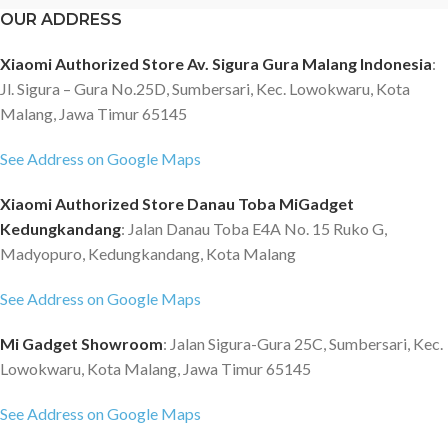
KAMI AKAN MENGIRIMKAN
OUR ADDRESS
Speed 0,5-10 km/jam. Garansi 1
INVOICE SAJA Untuk Validasi
TAHUN MOHON
Transaksi. Pengiriman barang
Xiaomi Authorized Store Av. Sigura Gura Malang Indonesia
:
DIPERHATIKAN.!!! Kami set
menggunakan ekspedisi
Jl. Sigura – Gura No.25D, Sumbersari, Kec. Lowokwaru, Kota
berat barang 1kg Area Malang
SENTRAL CARGO Ongkir
Malang, Jawa Timur 65145
silakan pilih Grab/Gojek barang
sepenuhnya ditanggung pembeli.
akan kami kirim menggunakan
Jika ongkir tidak bisa bayar tujuan,
See Address on Google Maps
Gocar/Grab Car (Free Ongkir)
pembeli harus transfer ongkir
Untuk area selain Malang silakan
nya. CEK ONGKIR di WEBSITE:
Xiaomi Authorized Store Danau Toba MiGadget
pilih sembarang ekspedisi, barang
sentralcargo.co.id/ongkir Feature
Kedungkandang
: Jalan Danau Toba E4A No. 15 Ruko G,
kami kirim menggunakan ekspedisi
Torque system with long range
SENTRAL CARGO karena dengan
Madyopuro, Kedungkandang, Kota Malang
Low wind resistance unibody
tarif paling murah dan paling aman
frame Samsung electric core
See Address on Google Maps
Ongkir sepenuhnya ditanggung
Color HD LCD instrument panel
pembeli Jika ongkir tidak bisa
TEKTRO brake system
Mi Gadget Showroom
: Jalan Sigura-Gura 25C, Sumbersari, Kec.
bayar tujuan, pembeli harus
Specification Brand: HIMO
transfer ongkir nya CEK ONGKIR
Lowokwaru, Kota Malang, Jawa Timur 65145
Model: C30S, C30R Color: Silver,
di WEBSITE sentralcargo BERAT
Grey Front and Rear Wheel
See Address on Google Maps
BARANG : (Berat asli berapa KG)
Center Distance: 1040mm
contoh "40KG (kena volume)"