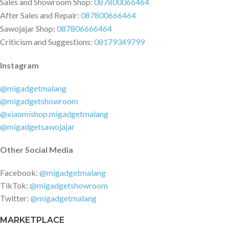
Sales and Showroom Shop:
087800066464
After Sales and Repair:
087800666464
Sawojajar Shop:
087806666464
Criticism and Suggestions:
08179349799
Instagram
@migadgetmalang
@migadgetshowroom
@xiaomishop.migadgetmalang
@migadgetsawojajar
Other Social Media
Facebook:
@migadgetmalang
TikTok:
@migadgetshowroom
Twitter:
@migadgetmalang
MARKETPLACE