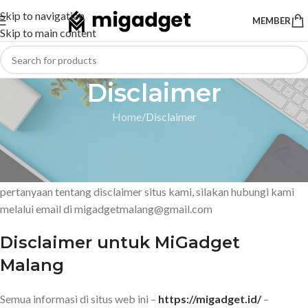
Skip to navigation
MEMBER
Skip to main content
Disclaimer
Home
Disclaimer
Disclaimer MiGadget Malang
Jika Anda memerlukan informasi lebih lanjut atau memiliki
pertanyaan tentang disclaimer situs kami, silakan hubungi kami
melalui email di migadgetmalang@gmail.com
Disclaimer untuk MiGadget
Malang
Semua informasi di situs web ini –
https://migadget.id/
–