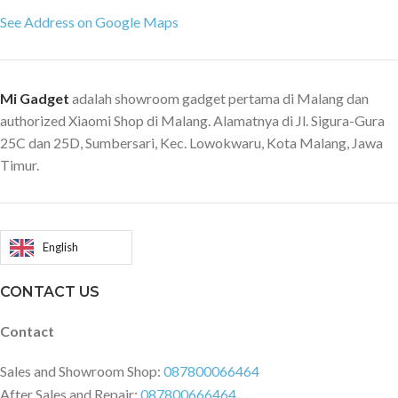
See Address on Google Maps
Mi Gadget
adalah showroom gadget pertama di Malang dan
authorized Xiaomi Shop di Malang. Alamatnya di Jl. Sigura-Gura
25C dan 25D, Sumbersari, Kec. Lowokwaru, Kota Malang, Jawa
Timur.
English
CONTACT US
Contact
Sales and Showroom Shop:
087800066464
After Sales and Repair:
087800666464