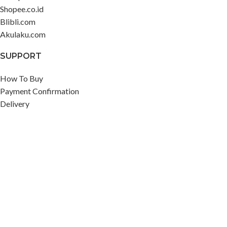
Shopee.co.id
Blibli.com
Akulaku.com
SUPPORT
How To Buy
Payment Confirmation
Delivery
Questions and Answers
Barcode
ABOUT US
About Us
Contact Us
Privacy Policy
Disclaimer
Blog