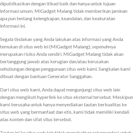
dipublikasikan dengan itikad baik dan hanya untuk tujuan
informasi umum. MiGadget Malang tidak memberikan jaminan
apa pun tentang kelengkapan, keandalan, dan keakuratan
informasi ini.
Segala tindakan yang Anda lakukan atas informasi yang Anda
temukan di situs web ini (MiGadget Malang), sepenuhnya
merupakan risiko Anda sendiri. MiGadget Malang tidak akan
bertanggung jawab atas kerugian dan/atau kerusakan
sehubungan dengan penggunaan situs web kami. Sangkalan kami
dibuat dengan bantuan Generator Sanggahan.
Dari situs web kami, Anda dapat mengunjungi situs web lain
dengan mengikuti hyperlink ke situs eksternal tersebut. Meskipun
kami berusaha untuk hanya menyediakan tautan berkualitas ke
situs web yang bermanfaat dan etis, kami tidak memiliki kendali
atas konten dan sifat situs tersebut.
Tautan ini ke situs web lain tidak menyiratkan rekomendasi untuk