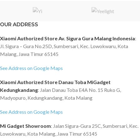
OUR ADDRESS
Xiaomi Authorized Store Av. Sigura Gura Malang Indonesia
:
Jl. Sigura – Gura No.25D, Sumbersari, Kec. Lowokwaru, Kota
Malang, Jawa Timur 65145
See Address on Google Maps
Xiaomi Authorized Store Danau Toba MiGadget
Kedungkandang
: Jalan Danau Toba E4A No. 15 Ruko G,
Madyopuro, Kedungkandang, Kota Malang
See Address on Google Maps
Mi Gadget Showroom
: Jalan Sigura-Gura 25C, Sumbersari, Kec.
Lowokwaru, Kota Malang, Jawa Timur 65145