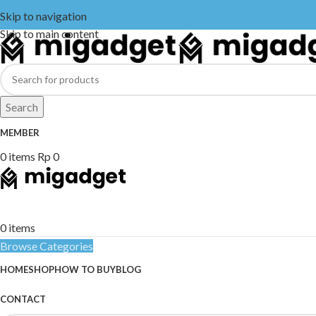
Skip to navigation
Skip to main content
Search
MEMBER
0
items
Rp
0
0
items
Browse Categories
HOME
SHOP
HOW TO BUY
BLOG
CONTACT