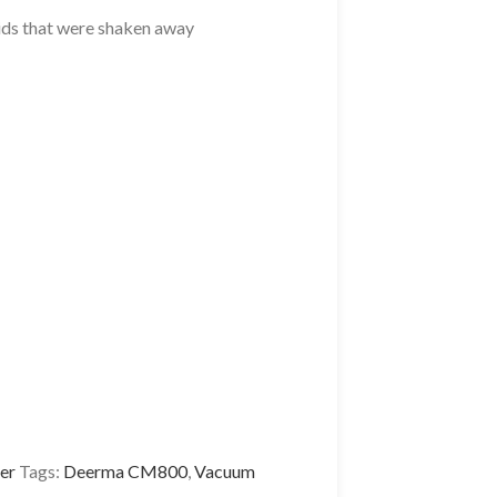
ids that were shaken away
er
Tags:
Deerma CM800
,
Vacuum