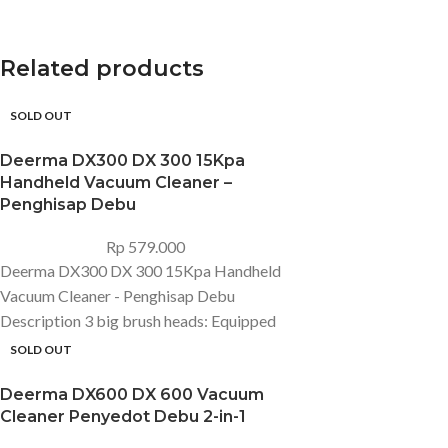
Related products
SOLD OUT
Deerma DX300 DX 300 15Kpa
Handheld Vacuum Cleaner –
Penghisap Debu
Rp
579.000
Deerma DX300 DX 300 15Kpa Handheld
Vacuum Cleaner - Penghisap Debu
Description 3 big brush heads: Equipped
with floor brush, hair brush and flat nozzle
SOLD OUT
suction, which can cover the whole house
Deerma DX600 DX 600 Vacuum
cleaning needs 60? labor-saving handle:
Cleaner Penyedot Debu 2-in-1
Reduces the weight-bearing feeling when
the vacuum cleaner is in use, and can be