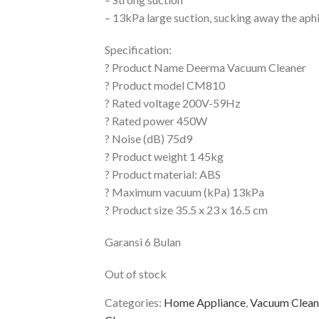
– 13kPa large suction, sucking away the aph
Specification:
? Product Name Deerma Vacuum Cleaner
? Product model CM810
? Rated voltage 200V-59Hz
? Rated power 450W
? Noise (dB) 75d9
? Product weight 1 45kg
? Product material: ABS
? Maximum vacuum (kPa) 13kPa
? Product size 35.5 x 23 x 16.5 cm
Garansi 6 Bulan
Out of stock
Categories:
Home Appliance
,
Vacuum Clean