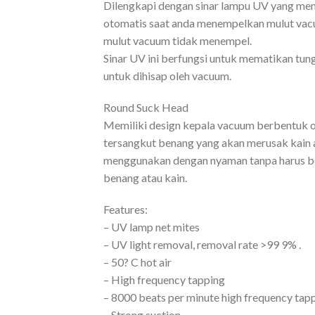
Dilengkapi dengan sinar lampu UV yang mem
otomatis saat anda menempelkan mulut vacu
mulut vacuum tidak menempel.
Sinar UV ini berfungsi untuk mematikan tu
untuk dihisap oleh vacuum.
Round Suck Head
Memiliki design kepala vacuum berbentuk o
tersangkut benang yang akan merusak kain 
menggunakan dengan nyaman tanpa harus be
benang atau kain.
Features:
– UV lamp net mites
– UV light removal, removal rate >99 9% .
– 50? C hot air
– High frequency tapping
– 8000 beats per minute high frequency tapp
– Strong suction