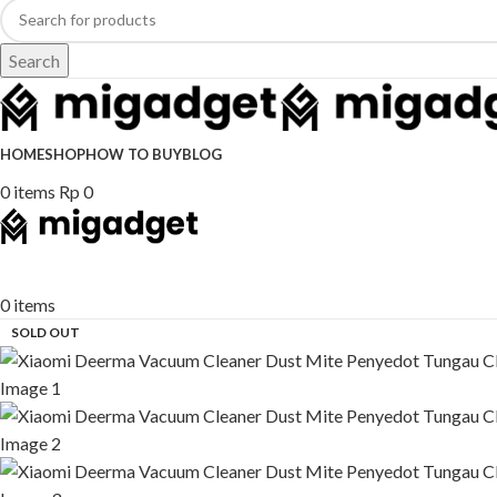
Search
HOME
SHOP
HOW TO BUY
BLOG
0
items
Rp
0
0
items
SOLD OUT