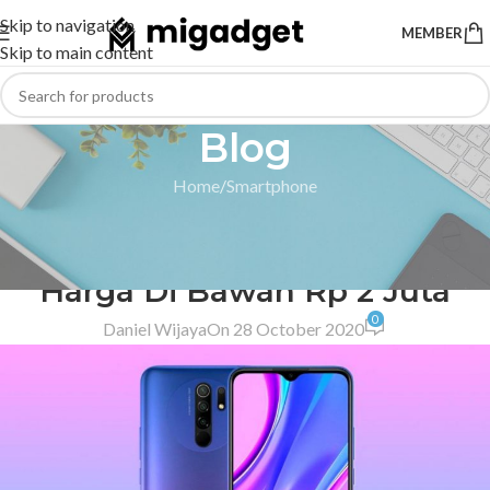
Skip to navigation
MEMBER
Skip to main content
Blog
Home
Smartphone
SMARTPHONE
,
TECH NEWS
,
XIAOMI
3 Smartphone Xiaomi Terbaru
Harga Di Bawah Rp 2 Juta
0
Daniel Wijaya
On 28 October 2020