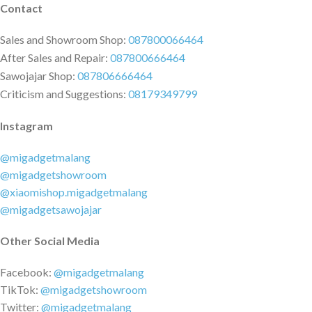
Contact
Sales and Showroom Shop:
087800066464
After Sales and Repair:
087800666464
Sawojajar Shop:
087806666464
Criticism and Suggestions:
08179349799
Instagram
@migadgetmalang
@migadgetshowroom
@xiaomishop.migadgetmalang
@migadgetsawojajar
Other Social Media
Facebook:
@migadgetmalang
TikTok:
@migadgetshowroom
Twitter:
@migadgetmalang