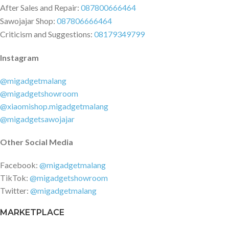
After Sales and Repair:
087800666464
Sawojajar Shop:
087806666464
Criticism and Suggestions:
08179349799
Instagram
@migadgetmalang
@migadgetshowroom
@xiaomishop.migadgetmalang
@migadgetsawojajar
Other Social Media
Facebook:
@migadgetmalang
TikTok:
@migadgetshowroom
Twitter:
@migadgetmalang
MARKETPLACE