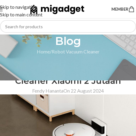
Skip to navigation
MEMBER
Skip to main content
Blog
Home
Robot Vacuum Cleaner
ROBOT VACUUM CLEANER
Rekomendasi Robot Vacuum
Cleaner Xiaomi 2 Jutaan
Fendy Hananta
On 22 August 2024