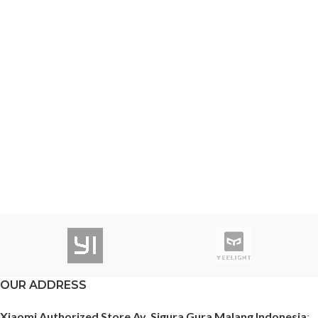
OUR ADDRESS
Xiaomi Authorized Store Av. Sigura Gura Malang Indonesia
: