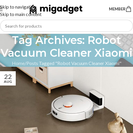
Skip to navigation
MEMBER
Skip to main content
Tag Archives: Robot
Vacuum Cleaner Xiaomi
Home
Posts Tagged "Robot Vacuum Cleaner Xiaomi"
22
AUG