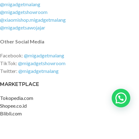
@migadgetmalang
@migadgetshowroom
@xiaomishop.migadgetmalang
@migadgetsawojajar
Other Social Media
Facebook:
@migadgetmalang
TikTok:
@migadgetshowroom
Twitter:
@migadgetmalang
MARKETPLACE
Tokopedia.com
Shopee.co.id
Blibli.com
Akulaku.com
SUPPORT