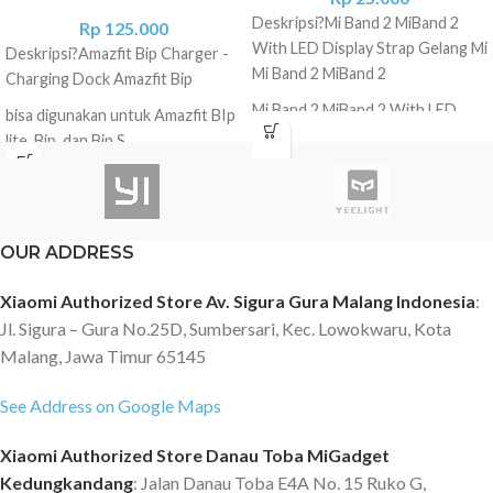
Deskripsi?
Mi Band 2 MiBand 2
Rp
125.000
With LED Display Strap Gelang Mi
Deskripsi?
Amazfit Bip Charger -
Mi Band 2 MiBand 2
Charging Dock Amazfit Bip
Mi Band 2 MiBand 2 With LED
bisa digunakan untuk Amazfit BIp
Display Strap (OEM) Strap
lite, Bip, dan Bip S
pengganti untuk Mi Band 2
100% Brand new and High quality.
Tersedia warna : Black, Pink
Compact and lightweight Design,
Convenient for travelers and
OUR ADDRESS
business users. Support
Charging and data transfer. Short
Xiaomi Authorized Store Av. Sigura Gura Malang Indonesia
:
circuit protection, over-charging
Jl. Sigura – Gura No.25D, Sumbersari, Kec. Lowokwaru, Kota
protection. Product Parameters:
Color: Black Length: about 1M
Malang, Jawa Timur 65145
Material: TPE Soft Cable
Product Weight""'about 40g
See Address on Google Maps
Compatible With""'For Huami
Xiaomi Authorized Store Danau Toba MiGadget
Amazfit Bip
Kedungkandang
: Jalan Danau Toba E4A No. 15 Ruko G,