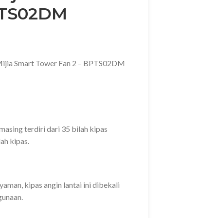
PTS02DM
 Mijia Smart Tower Fan 2 – BPTS02DM
asing terdiri dari 35 bilah kipas
ah kipas.
man, kipas angin lantai ini dibekali
gunaan.