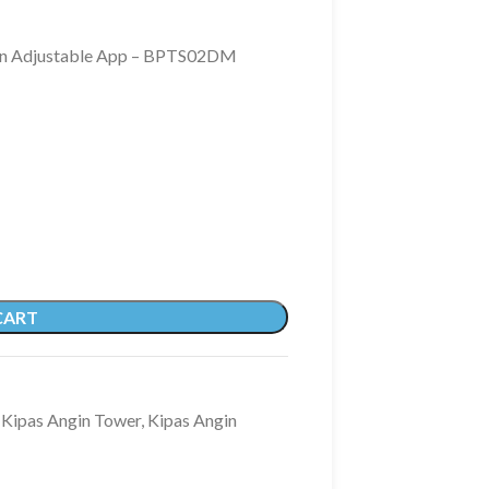
 Fan Adjustable App – BPTS02DM
CART
Kipas Angin Tower
,
Kipas Angin