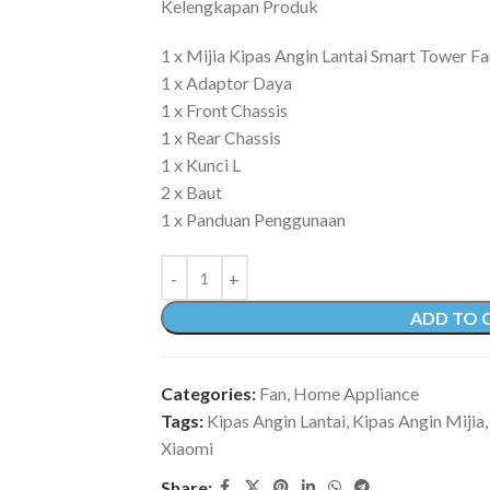
Kelengkapan Produk
1 x Mijia Kipas Angin Lantai Smart Tower
1 x Adaptor Daya
1 x Front Chassis
1 x Rear Chassis
1 x Kunci L
2 x Baut
1 x Panduan Penggunaan
ADD TO 
Categories:
Fan
,
Home Appliance
Tags:
Kipas Angin Lantai
,
Kipas Angin Mijia
,
Xiaomi
Share: