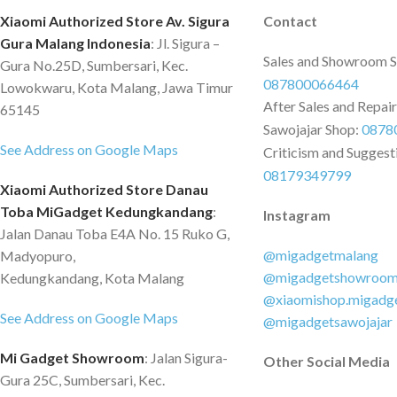
larger visable area* 
Xiaomi Authorized Store Av. Sigura
Contact
of the Xiaomi Smart 
Gura Malang Indonesia
: Jl. Sigura –
approximately 25% 
Sales and Showroom 
Gura No.25D, Sumbersari, Kec.
to Mi Smart Band 6.
087800066464
Lowokwaru, Kota Malang, Jawa Timur
from Huami Labs. Se
After Sales and Repai
65145
precision 6-axis sen
Sawojajar Shop:
0878
rate sensor 6-axis s
See Address on Google Maps
Criticism and Suggest
consumption 3-axis 
08179349799
and 3-axis gyroscop
Xiaomi Authorized Store Danau
sensor Battery Charg
Toba MiGadget Kedungkandang
:
Instagram
magnetic charging Ch
Jalan Danau Toba E4A No. 15 Ruko G,
hours Typical use ti
@migadgetmalang
Madyopuro,
Capacity: 180mAh F
@migadgetshowroo
Kedungkandang, Kota Malang
fitness modes 5 auto
@xiaomishop.migadg
modes: outdoor runni
See Address on Google Maps
@migadgetsawojajar
treadmill, rowing mac
Mi Gadget Showroom
: Jalan Sigura-
Other features VO2 
Other Social Media
Gura 25C, Sumbersari, Kec.
effect Training load