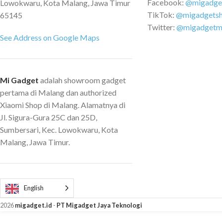
Facebook:
@migadge
Lowokwaru, Kota Malang, Jawa Timur
duration Health Hear
TikTok:
@migadgets
65145
monitoring SpO2 tra
Twitter:
@migadgetm
tracking (deep sleep,
See Address on Google Maps
and naps) Sleep brea
tracking Female heal
Stress monitoring, b
exercises PAI (Perso
Mi Gadget
adalah showroom gadget
Intelligence Specif
pertama di Malang dan authorized
water resistant App:
Xiaomi Shop di Malang. Alamatnya di
Bluetooth 5.2 BLE O
Jl. Sigura-Gura 25C dan 25D,
Android 6.0 or higher
Sumbersari, Kec. Lowokwaru, Kota
System language:Eng
Malang, Jawa Timur.
Italian, French, Spani
Traditional Chinese/
and more. Packing li
English
Band strap ? 1 Dedic
cable ? 1 User manual
2026
migadget.id
-
PT Migadget Jaya Teknologi