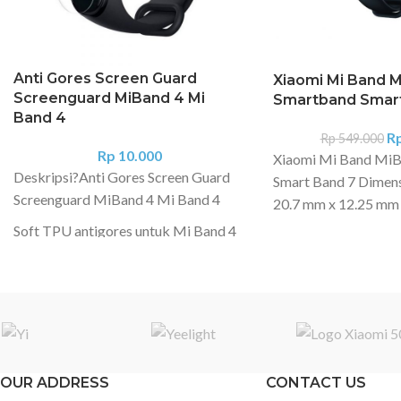
Anti Gores Screen Guard
Xiaomi Mi Band 
Screenguard MiBand 4 Mi
Smartband Smart
Band 4
R
Rp
549.000
Rp
10.000
Xiaomi Mi Band Mi
Deskripsi?
Anti Gores Screen Guard
Smart Band 7 Dimens
Screenguard MiBand 4 Mi Band 4
20.7 mm x 12.25 mm
Band Strap Size: 1
Soft TPU antigores untuk Mi Band 4
Material: TPU Strap
aluminium alloy Disp
AMOLED Touch Displ
192 x 490 pixels?326
up to 500 nits, adju
glass with anti-finge
OUR ADDRESS
CONTACT US
Band faces:100+ Ap