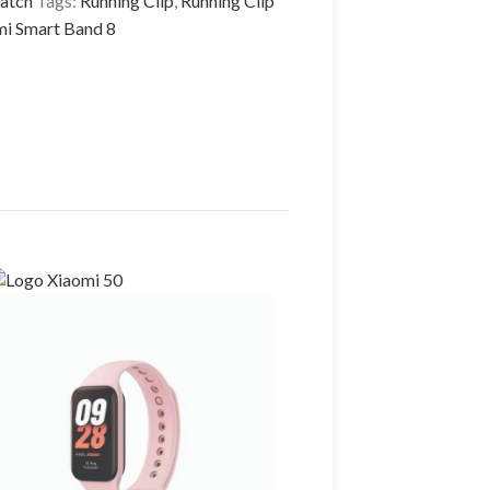
atch
Tags:
Running Clip
,
Running Clip
mi Smart Band 8