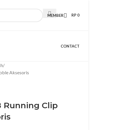
RP
0
MEMBER
CONTACT
ch
bble Aksesoris
 Running Clip
ris