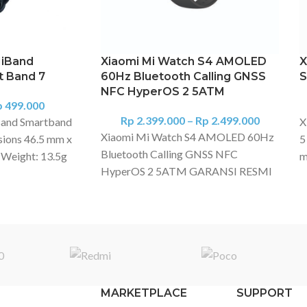
MiBand
Xiaomi Mi Watch S4 AMOLED
X
 Band 7
60Hz Bluetooth Calling GNSS
S
NFC HyperOS 2 5ATM
p
499.000
Rp
2.399.000
–
Rp
2.499.000
Band Smartband
X
Xiaomi Mi Watch S4 AMOLED 60Hz
ions 46.5 mm x
5
Bluetooth Calling GNSS NFC
 Weight: 13.5g
m
HyperOS 2 5ATM GARANSI RESMI
60 mm-224 mm
s
XIAOMI INDONESIA Fitur Layar
 buckle:
S
AMOLED 1,43" dengan kecerahan
lay 1.62 inch
P
menakjubkan Desain bezel
ay Resolution:
9
disempurnakan yang dapat digonta-
 PPI Brightness:
p
ganti Crown putar klasik untuk
stable Tempered
d
interaksi yang intuitif Manajemen
rprint coating
m
perangkat praktis dengan Xiaomi
proximately 25%
MARKETPLACE
SUPPORT
4