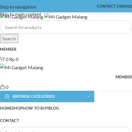
Skip to navigation
CONTACT US
FAQS
Skip to main content
Search
MEMBER
0
Rp
0
MEMBER
0
BROWSE CATEGORIES
HOME
SHOP
HOW TO BUY
BLOG
CONTACT