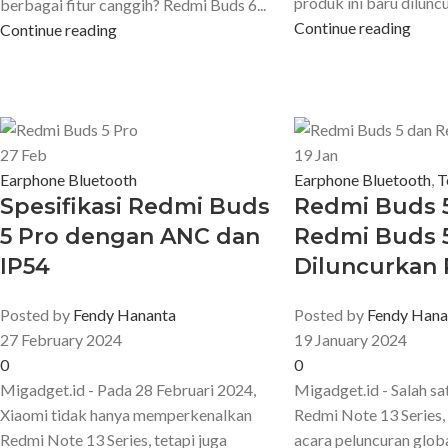
produk ini baru dilunc
berbagai fitur canggih? Redmi Buds 6...
Continue reading
Continue reading
27
Feb
19
Jan
Earphone Bluetooth
Earphone Bluetooth
,
T
Spesifikasi Redmi Buds
Redmi Buds 
5 Pro dengan ANC dan
Redmi Buds 
IP54
Diluncurkan
Posted by
Fendy Hananta
Posted by
Fendy Hana
27 February 2024
19 January 2024
0
0
Migadget.id - Pada 28 Februari 2024,
Migadget.id - Salah sa
Xiaomi tidak hanya memperkenalkan
Redmi Note 13 Series,
Redmi Note 13 Series, tetapi juga
acara peluncuran glob