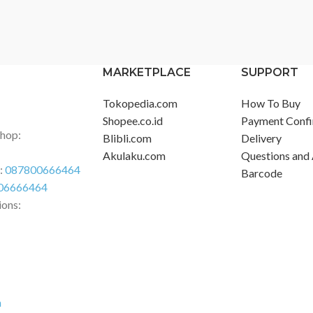
MARKETPLACE
SUPPORT
Tokopedia.com
How To Buy
Shopee.co.id
Payment Confi
Shop:
Blibli.com
Delivery
Akulaku.com
Questions and
r:
087800666464
Barcode
06666464
ions:
m