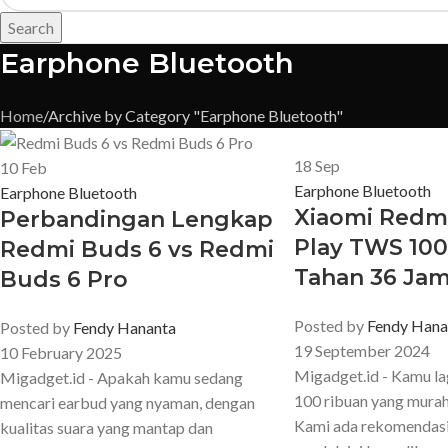
Search
Earphone Bluetooth
Home
Archive by Category "Earphone Bluetooth"
18
Sep
10
Feb
Earphone Bluetooth
Earphone Bluetooth
Xiaomi Redm
Perbandingan Lengkap
Play TWS 100
Redmi Buds 6 vs Redmi
Tahan 36 Ja
Buds 6 Pro
Posted by
Fendy Hana
Posted by
Fendy Hananta
19 September 2024
10 February 2025
Migadget.id - Kamu l
Migadget.id - Apakah kamu sedang
100 ribuan yang mura
mencari earbud yang nyaman, dengan
Kami ada rekomendasi
kualitas suara yang mantap dan