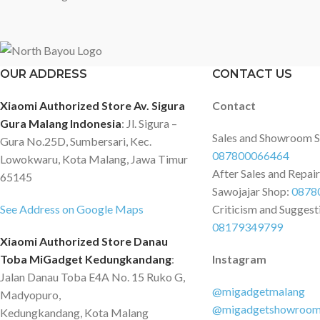
OUR ADDRESS
CONTACT US
Xiaomi Authorized Store Av. Sigura
Contact
Gura Malang Indonesia
: Jl. Sigura –
Sales and Showroom 
Gura No.25D, Sumbersari, Kec.
087800066464
Lowokwaru, Kota Malang, Jawa Timur
After Sales and Repai
65145
Sawojajar Shop:
0878
See Address on Google Maps
Criticism and Suggest
08179349799
Xiaomi Authorized Store Danau
Toba MiGadget Kedungkandang
:
Instagram
Jalan Danau Toba E4A No. 15 Ruko G,
@migadgetmalang
Madyopuro,
@migadgetshowroo
Kedungkandang, Kota Malang