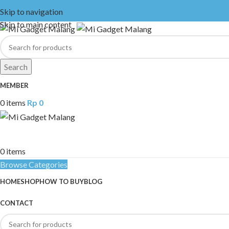
Skip to navigation
Skip to main content
Search
MEMBER
0
items
Rp
0
0
items
Browse Categories
HOME
SHOP
HOW TO BUY
BLOG
CONTACT