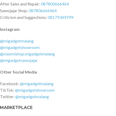
After Sales and Repair:
087800666464
Sawojajar Shop:
087806666464
Criticism and Suggestions:
08179349799
Instagram
@migadgetmalang
@migadgetshowroom
@xiaomishop.migadgetmalang
@migadgetsawojajar
Other Social Media
Facebook:
@migadgetmalang
TikTok:
@migadgetshowroom
Twitter:
@migadgetmalang
MARKETPLACE