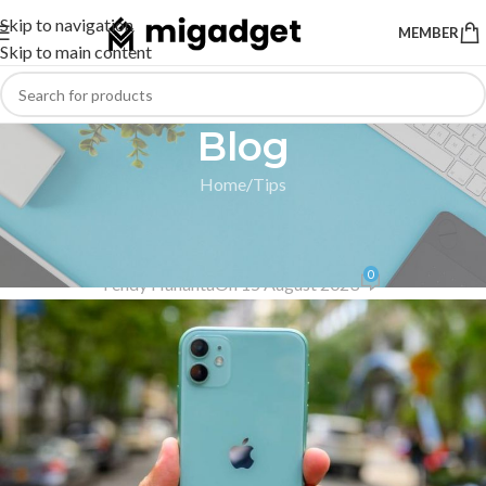
Skip to navigation
MEMBER
Skip to main content
Blog
Home
Tips
TIPS
,
IPHONE
Cara Merekam Layar iPhone 11
0
Fendy Hananta
On 15 August 2023