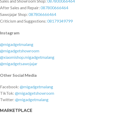
Sales and Showroom Shop:
087800066464
After Sales and Repair:
087800666464
Sawojajar Shop:
087806666464
Criticism and Suggestions:
08179349799
Instagram
@migadgetmalang
@migadgetshowroom
@xiaomishop.migadgetmalang
@migadgetsawojajar
Other Social Media
Facebook:
@migadgetmalang
TikTok:
@migadgetshowroom
Twitter:
@migadgetmalang
MARKETPLACE