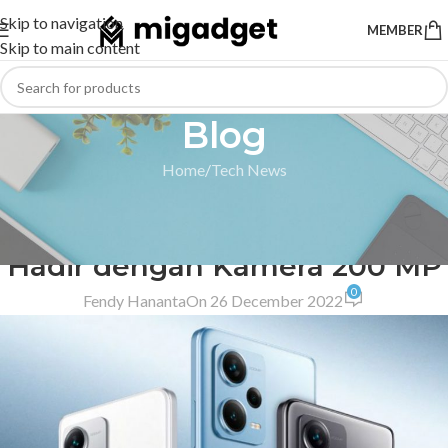
Skip to navigation
MEMBER
Skip to main content
Blog
Home
Tech News
TECH NEWS
,
REDMI
,
SMARTPHONE
,
XIAOMI
Xiaomi Redmi Note 12 Pro Plus
Hadir dengan Kamera 200 MP
0
Fendy Hananta
On 26 December 2022