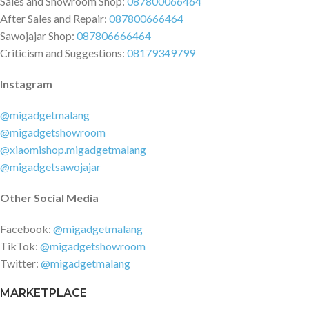
Sales and Showroom Shop:
087800066464
After Sales and Repair:
087800666464
Sawojajar Shop:
087806666464
Criticism and Suggestions:
08179349799
Instagram
@migadgetmalang
@migadgetshowroom
@xiaomishop.migadgetmalang
@migadgetsawojajar
Other Social Media
Facebook:
@migadgetmalang
TikTok:
@migadgetshowroom
Twitter:
@migadgetmalang
MARKETPLACE