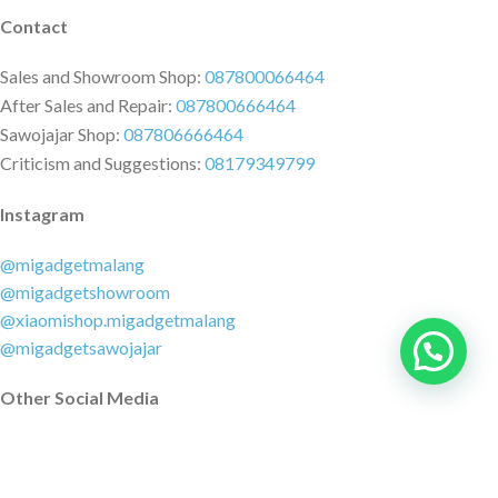
Contact
Sales and Showroom Shop:
087800066464
After Sales and Repair:
087800666464
Sawojajar Shop:
087806666464
Criticism and Suggestions:
08179349799
Instagram
@migadgetmalang
@migadgetshowroom
@xiaomishop.migadgetmalang
@migadgetsawojajar
Other Social Media
Facebook:
@migadgetmalang
TikTok:
@migadgetshowroom