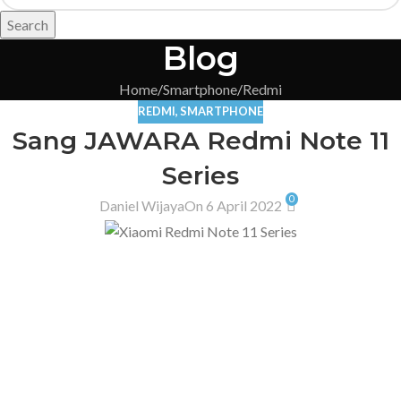
Search
Blog
Home
Smartphone
Redmi
REDMI
,
SMARTPHONE
Sang JAWARA Redmi Note 11
Series
0
Daniel Wijaya
On 6 April 2022