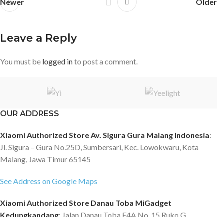
Newer
Older
Leave a Reply
You must be
logged in
to post a comment.
OUR ADDRESS
Xiaomi Authorized Store Av. Sigura Gura Malang Indonesia
:
Jl. Sigura – Gura No.25D, Sumbersari, Kec. Lowokwaru, Kota
Malang, Jawa Timur 65145
See Address on Google Maps
Xiaomi Authorized Store Danau Toba MiGadget
Kedungkandang
: Jalan Danau Toba E4A No. 15 Ruko G,