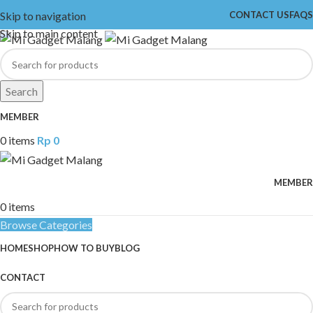
Skip to navigation
CONTACT US
FAQS
Skip to main content
Search
MEMBER
0
items
Rp
0
MEMBER
0
items
Browse Categories
HOME
SHOP
HOW TO BUY
BLOG
CONTACT