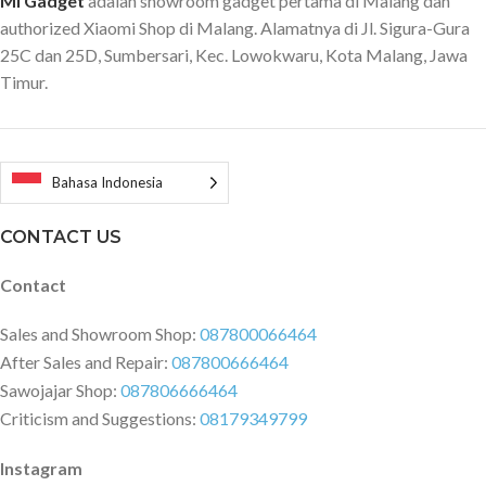
Mi Gadget
adalah showroom gadget pertama di Malang dan
authorized Xiaomi Shop di Malang. Alamatnya di Jl. Sigura-Gura
25C dan 25D, Sumbersari, Kec. Lowokwaru, Kota Malang, Jawa
Timur.
Bahasa Indonesia
CONTACT US
Contact
Sales and Showroom Shop:
087800066464
After Sales and Repair:
087800666464
Sawojajar Shop:
087806666464
Criticism and Suggestions:
08179349799
Instagram