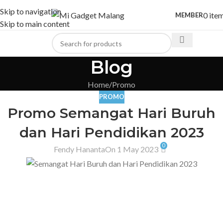
Skip to navigation
0
ite
MEMBER
Skip to main content
Blog
Home
Promo
PROMO
Promo Semangat Hari Buruh
dan Hari Pendidikan 2023
0
Fendy Hananta
On 1 May 2023