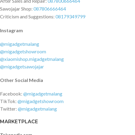
After Sales and Repair:
087800666464
Sawojajar Shop:
087806666464
Criticism and Suggestions:
08179349799
Instagram
@migadgetmalang
@migadgetshowroom
@xiaomishop.migadgetmalang
@migadgetsawojajar
Other Social Media
Facebook:
@migadgetmalang
TikTok:
@migadgetshowroom
Twitter:
@migadgetmalang
MARKETPLACE
Tokopedia.com