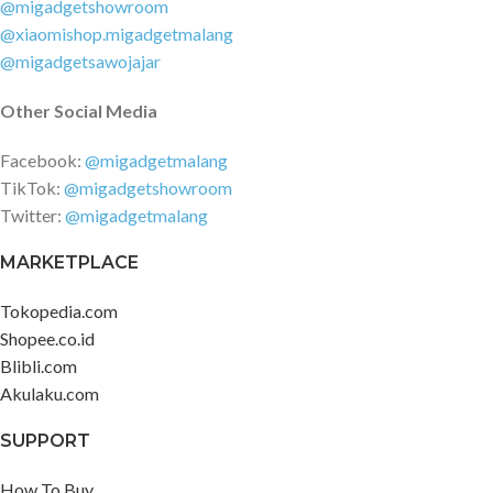
@migadgetshowroom
@xiaomishop.migadgetmalang
@migadgetsawojajar
Other Social Media
Facebook:
@migadgetmalang
TikTok:
@migadgetshowroom
Twitter:
@migadgetmalang
MARKETPLACE
Tokopedia.com
Shopee.co.id
Blibli.com
Akulaku.com
SUPPORT
How To Buy