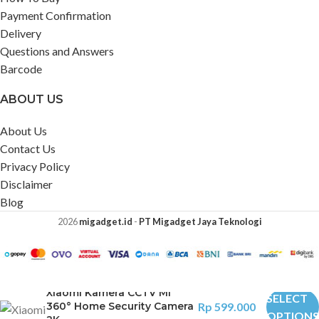
Payment Confirmation
Delivery
Questions and Answers
Barcode
ABOUT US
About Us
Contact Us
Privacy Policy
Disclaimer
Blog
2026
migadget.id
-
PT Migadget Jaya Teknologi
Xiaomi Kamera CCTV Mi
SELECT
360° Home Security Camera
Rp
599.000
OPTIONS