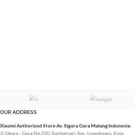
di luar saat merekam di malam
installation Specifications: -
hari. Perekaman Belakang HDR
Video resolution: 2304x1296 -
yang Ditingkatkan : Dengan
Field of view: 140 degrees -
penambahan algoritma HDR,
Aperture: F2.1 - Video format.
70mai telah mengambil
MOV - Image format: JPEG -
perekaman belakang selangkah
Supported memory cards:
lebih maju. Dibandingkan dengan
MicroSD up to 64GB - Battery
kamera belakang sebelumnya,
capacity: 240mAh
kamera belakang yang baru
dikembangkan menonjol pada
eliminasi noise. Saturasi warna
dan keseimbangan eksposur.
Bahkan dapat memilih detail
gambar di malam hari dengan
pencahayaan yang lebih kompleks,
mengembalikan tampilan belakang
OUR ADDRESS
ke Tingkat realitas maksimal Ai
Deteksi Gerakan: Dengan
Xiaomi Authorized Store Av. Sigura Gura Malang Indonesia
:
algoritma canggih yang
Jl. Sigura – Gura No.25D, Sumbersari, Kec. Lowokwaru, Kota