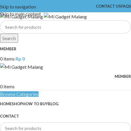
Skip to navigation
CONTACT US
FAQS
Skip to main content
Search
MEMBER
0
items
Rp
0
MEMBER
0
items
Browse Categories
HOME
SHOP
HOW TO BUY
BLOG
CONTACT