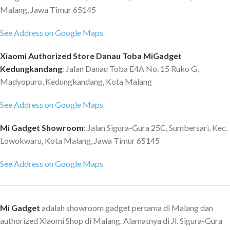
menghitung jarak dan niat
Malang, Jawa Timur 65145
seseorang, A810 mengaktifkan
perekaman ketika
See Address on Google Maps
mengidentifikasi seseorang
sebagai ancaman potensial.
Xiaomi Authorized Store Danau Toba MiGadget
Spesifikasi Sensor gambar ：Sony
Kedungkandang
: Jalan Danau Toba E4A No. 15 Ruko G,
Starvis 2 IMX678 Resolusi Video
Madyopuro, Kedungkandang, Kota Malang
kamera depan ：3840x2160P
Bidang Pandang ：150° Tampilan
See Address on Google Maps
Layar ：3.0“IPS Bukaan lensa ：
F1.8 Support Bahasa ：
Mi Gadget Showroom
: Jalan Sigura-Gura 25C, Sumbersari, Kec.
EN/JPIRUIKRISP/PT/TC/PLITH/FR/DE/CS/ROMM/HU/UAID
Lowokwaru, Kota Malang, Jawa Timur 65145
Baterai ：500mAh* Perekaman
Saluran Ganda ：Depan 4K +
See Address on Google Maps
Belakang 1080P HDR Support：
HDR Support：24H Parking
Surveillance (Menggunakan
Hardwire Kit UP03) Support：
Mi Gadget
adalah showroom gadget pertama di Malang dan
GPS bawaan Support：Deteksi
authorized Xiaomi Shop di Malang. Alamatnya di Jl. Sigura-Gura
Gerakan (Menggunakan Hardwire