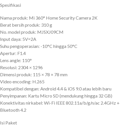
Spesifikasi
Nama produk: Mi 360° Home Security Camera 2K
Berat bersih produk: 310 g
No. model produk: MJSXJ09CM
Input daya: 5V=2A
Suhu pengoperasian: -10°C hingga 50°C
Apertur: F1.4
Lens angle: 110°
Resolusi: 2304 × 1296
Dimensi produk: 115 × 78 × 78 mm
Video encoding: H.265
Kompatibel dengan: Android 4.4 & iOS 9.0 atau lebih baru
Penyimpanan: Kartu Micro SD (mendukung hingga 32 GB)
Konektivitas nirkabel: Wi-Fi IEEE 802.11a/b/g/n/ac 2.4GHz +
Bluetooth 4.2
Isi Paket