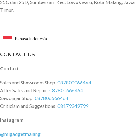
25C dan 25D, Sumbersari, Kec. Lowokwaru, Kota Malang, Jawa
Kit UP03) Support：ADAS
Timur.
Support：Aplikasi 70mai
Bahasa Indonesia
CONTACT US
Contact
Sales and Showroom Shop:
087800066464
After Sales and Repair:
087800666464
Sawojajar Shop:
087806666464
Criticism and Suggestions:
08179349799
Instagram
@migadgetmalang