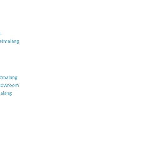
S
c
P
V
m
R
etmalang
R
D
B
E
tmalang
howroom
alang