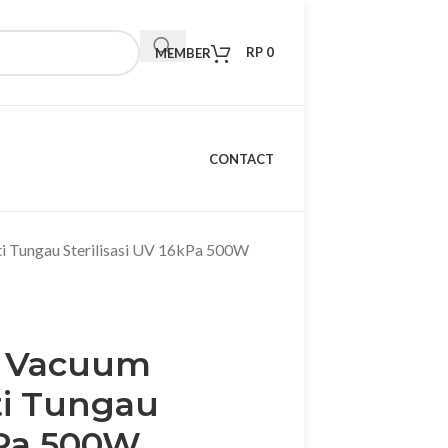
RP
0
MEMBER
CONTACT
i Tungau Sterilisasi UV 16kPa 500W
e Vacuum
ti Tungau
kPa 500W