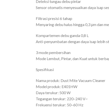
Deteksi tungau debu pintar
Sensor otomatis menyesuaikan daya isap ses
Filtrasi presisi 6 tahap
Menyaring debu halus hingga 0,3 μm dan men
Kompartemen debu ganda 0,8 L
Anti-penyumbatan dengan daya isap lebih st
3 mode pembersihan
Mode Lembut, Pintar, dan Kuat untuk berba
Spesifikasi
Nama produk: Dust Mite Vacuum Cleaner
Model produk: E401HW
Daya terukur: 500 W
Tegangan terukur: 220–240 V~
Frekuensi terukur: 50–60 Hz