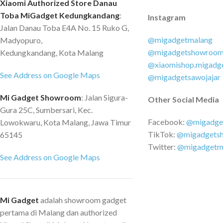
Xiaomi Authorized Store Danau
Side Spin Cleaner Design Vacuum
Toba MiGadget Kedungkandang
cleaner ini kepala yang dapat
:
Instagram
Jalan Danau Toba E4A No. 15 Ruko G,
bergerak menyamping sehingga Anda
@migadgetmalang
Madyopuro,
dapat membersihkan kotoran pada
@migadgetshowroo
Kedungkandang, Kota Malang
kolong-kolong sofa, meja dan sudut
@xiaomishop.migadg
yang sulit dijangkau. Changeable
See Address on Google Maps
@migadgetsawojajar
Head Kepala vacuum cleaner dapat
diganti-ganti sesuai dengan
Mi Gadget Showroom
: Jalan Sigura-
Other Social Media
kebutuhan. Tersedia beberapa kepala
Gura 25C, Sumbersari, Kec.
seperti kepala untuk menyapu lantai,
Facebook:
@migadge
Lowokwaru, Kota Malang, Jawa Timur
noozle panjang dan kepala brush. Rear
TikTok:
@migadgets
65145
Heat Sink Vacuum cleaner Xiaomi ini
Twitter:
@migadgetm
dilengkapi dengan heat sink yang
See Address on Google Maps
terletak di bawah sehingga dapat
dengan mudah mendispersi panas dan
juga mereduksi gangguan suara yang
Mi Gadget
adalah showroom gadget
muncul. Split Dust Cup Design
pertama di Malang dan authorized
Vacuum cleaner ini memiliki dust bin