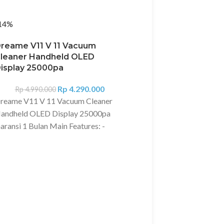
14%
-8%
Sold out
reame V11 V 11 Vacuum
leaner Handheld OLED
isplay 25000pa
Rp
4.290.000
Rp
4.990.000
reame V11 V 11 Vacuum Cleaner
andheld OLED Display 25000pa
aransi 1 Bulan Main Features: -
owered by reliable Dreame
25,000rpm Motor, Dreame SPACE
.0 High-speed Motor - 10 Cleaning
Xiaomi Deerma DX
ethods, 6 Innovations Suit All Your
2-in-1 Handheld Va
Cleaner
leaning Needs - Aeroplane Standard
viation -level Motor Calibration
Rp
45
Rp
499.000
recise to 0.002g14 - 90 mins
Deskripsi?
Xiaomi Deer