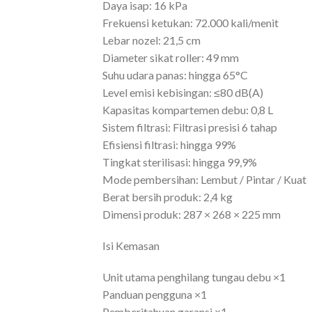
Daya isap: 16 kPa
Frekuensi ketukan: 72.000 kali/menit
Lebar nozel: 21,5 cm
Diameter sikat roller: 49 mm
Suhu udara panas: hingga 65°C
Level emisi kebisingan: ≤80 dB(A)
Kapasitas kompartemen debu: 0,8 L
Sistem filtrasi: Filtrasi presisi 6 tahap
Efisiensi filtrasi: hingga 99%
Tingkat sterilisasi: hingga 99,9%
Mode pembersihan: Lembut / Pintar / Kuat
Berat bersih produk: 2,4 kg
Dimensi produk: 287 × 268 × 225 mm
Isi Kemasan
Unit utama penghilang tungau debu ×1
Panduan pengguna ×1
Pemberitahuan garansi ×1