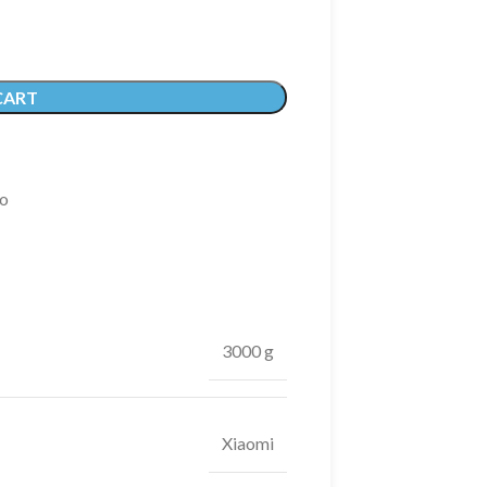
CART
ro
3000 g
Xiaomi