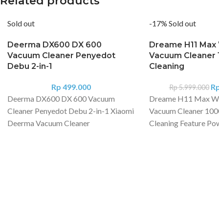
Related products
Sold out
-17%
Sold out
Deerma DX600 DX 600
Dreame H11 Max 
Vacuum Cleaner Penyedot
Vacuum Cleaner 
Debu 2-in-1
Cleaning
Rp
499.000
R
Rp
5.999.000
Deerma DX600 DX 600 Vacuum
Dreame H11 Max We
Cleaner Penyedot Debu 2-in-1 Xiaomi
Vacuum Cleaner 100
Deerma Vacuum Cleaner
Cleaning Feature Po
Multifunction adalah Penyedot debu
Roller Quick Self-C
dengan kualitas hisap yang tinggi.
Filter Smart Sensor 
Kepala vacuum cleaner dapat diganti-
LED All in one Speci
ganti sesuai dengan kebutuhan. Filter
Dreame H11 Max We
yang digunakan pada vacuum cleaner
Vacuum Color: Blac
ini membuat kotoran dapat tersaring
Detection: Yes Auto
dengan baik sehingga rumah Anda
Power: 200W Runtim