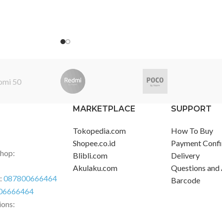
er Tank: 900ml
Washable Dust Cup Capacity: 600ml
R
r Tank: 500ml
Package List Carbon Fiber Rod x 1
Y
ist Main Body x1
Extension Hose x 1 Flexible Adapter x
c
Back-up Roller
1 2-in-1 Brush Nozzle x 1 Soft
f
Holder x1
Dusting Brush x 1 Mini Electric Brush
a
wer Adapter x1
x 1 Charger x 1 Smart Multi-Brush
M
eaning Brush x1
Bar x 1 LED Crevice Nozzle x 1 2-in-1
M
Charging & Storage Mount x 1
C
C
MARKETPLACE
SUPPORT
h
N
Tokopedia.com
How To Buy
V
Shopee.co.id
Payment Confi
B
Shop:
Blibli.com
Delivery
1
Akulaku.com
Questions and
V
r:
087800666464
Barcode
s
06666464
m
ions:
V