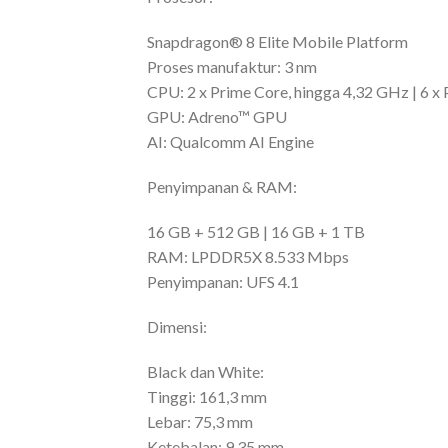
Snapdragon® 8 Elite Mobile Platform
Proses manufaktur: 3 nm
CPU: 2 x Prime Core, hingga 4,32 GHz | 6 x
GPU: Adreno™ GPU
AI: Qualcomm AI Engine
Penyimpanan & RAM:
16 GB + 512 GB | 16 GB + 1 TB
RAM: LPDDR5X 8.533 Mbps
Penyimpanan: UFS 4.1
Dimensi:
Black dan White:
Tinggi: 161,3 mm
Lebar: 75,3 mm
Ketebalan: 9,35 mm