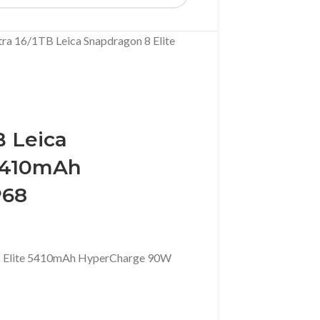
tra 16/1TB Leica Snapdragon 8 Elite
B Leica
 5410mAh
P68
 8 Elite 5410mAh HyperCharge 90W