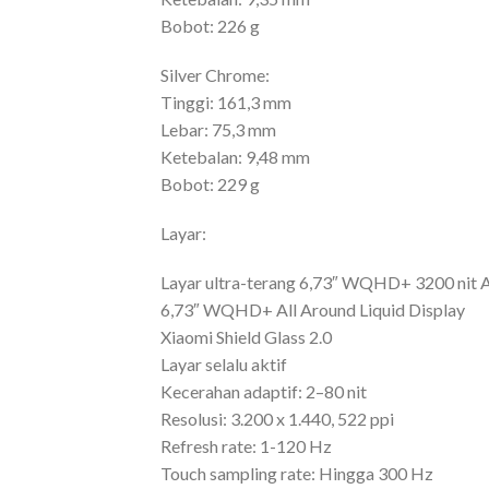
Bobot: 226 g
Silver Chrome:
Tinggi: 161,3 mm
Lebar: 75,3 mm
Ketebalan: 9,48 mm
Bobot: 229 g
Layar:
Layar ultra-terang 6,73″ WQHD+ 3200 ni
6,73″ WQHD+ All Around Liquid Display
Xiaomi Shield Glass 2.0
Layar selalu aktif
Kecerahan adaptif: 2–80 nit
Resolusi: 3.200 x 1.440, 522 ppi
Refresh rate: 1-120 Hz
Touch sampling rate: Hingga 300 Hz