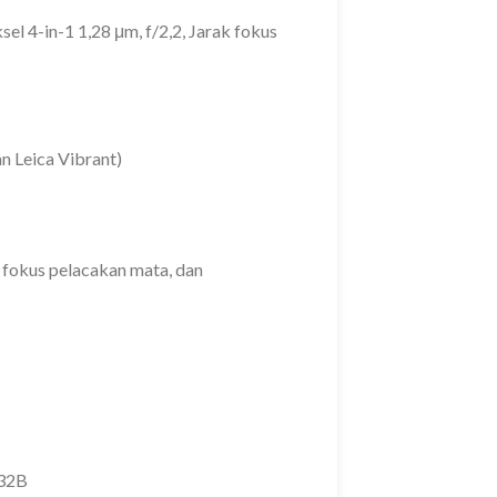
el 4-in-1 1,28 μm, f/2,2, Jarak fokus
an Leica Vibrant)
 fokus pelacakan mata, dan
V32B