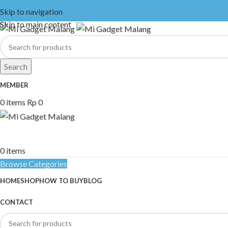
Skip to navigation
Skip to main content
Search
MEMBER
0
items
Rp
0
0
items
Browse Categories
HOME
SHOP
HOW TO BUY
BLOG
CONTACT