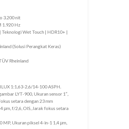
 3.200 nit
 1.920 Hz
o | Teknologi Wet Touch | HDR10+ |
nland (Solusi Perangkat Keras)
 TÜV Rheinland
ILUX 1:1,63-2,6/14-100 ASPH.
gambar LYT-900, Ukuran sensor 1″,
k fokus setara dengan 23 mm
4 μm, f/2,6, OIS, Jarak fokus setara
 MP, Ukuran piksel 4-in-1 1,4 μm,