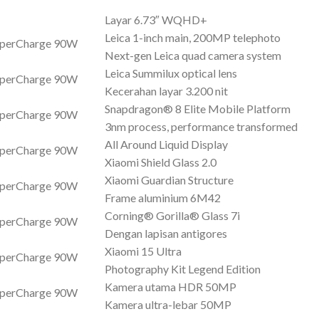
Layar 6.73″ WQHD+
Leica 1-inch main, 200MP telephoto
Next-gen Leica quad camera system
Leica Summilux optical lens
Kecerahan layar 3.200 nit
Snapdragon® 8 Elite Mobile Platform
3nm process, performance transformed
All Around Liquid Display
Xiaomi Shield Glass 2.0
Xiaomi Guardian Structure
Frame aluminium 6M42
Corning® Gorilla® Glass 7i
Dengan lapisan antigores
Xiaomi 15 Ultra
Photography Kit Legend Edition
Kamera utama HDR 50MP
Kamera ultra-lebar 50MP