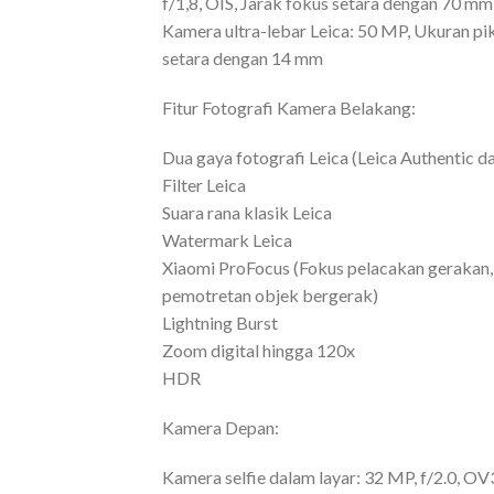
f/1,8, OIS, Jarak fokus setara dengan 70 mm
Kamera ultra-lebar Leica: 50 MP, Ukuran piks
setara dengan 14 mm
Fitur Fotografi Kamera Belakang:
Dua gaya fotografi Leica (Leica Authentic d
Filter Leica
Suara rana klasik Leica
Watermark Leica
Xiaomi ProFocus (Fokus pelacakan gerakan,
pemotretan objek bergerak)
Lightning Burst
Zoom digital hingga 120x
HDR
Kamera Depan:
Kamera selfie dalam layar: 32 MP, f/2.0, O