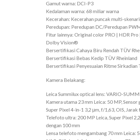
Gamut warna: DCI-P3
Kedalaman warna: 68 miliar warna
Kecerahan: Kecerahan puncak multi-skenario
Peredupan: Peredupan DC/Peredupan PWM
Fitur lainnya: Original color PRO | HDR Pr
Dolby Vision®
Bersertifikasi Cahaya Biru Rendah TÜV Rhei
Bersertifikasi Bebas Kedip TÜV Rheinland
Bersertifikasi Penyesuaian Ritme Sirkadian
Kamera Belakang:
Leica Summilux optical lens: VARIO-SUMM
Kamera utama 23 mm Leica: 50 MP, Sensor 
Super Pixel 4-in-1 3,2 μm, f/1,63, OIS, Jara
Telefoto ultra: 200 MP Leica, Super Pixel 2,2
dengan 100 mm
Lensa telefoto mengambang 70 mm Leica: 50