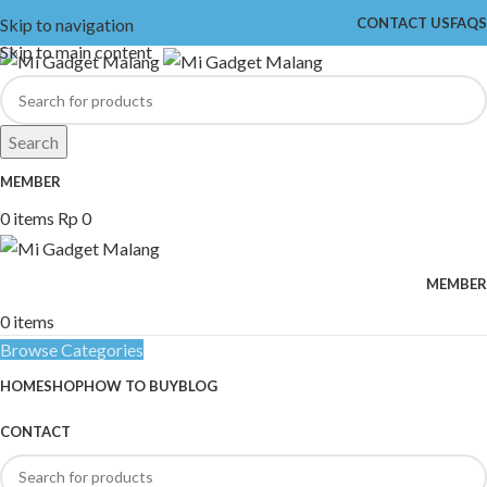
Skip to navigation
CONTACT US
FAQS
Skip to main content
Search
MEMBER
0
items
Rp
0
MEMBER
0
items
Browse Categories
HOME
SHOP
HOW TO BUY
BLOG
CONTACT