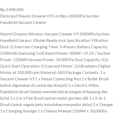
Rp
2.490.000
Deskripsi?
Xiaomi Dreame V9 Cordless 20000Pa Suction
Handheld Vacuum Cleaner
Xiaomi Dreame Wireless Vacuum Cleaner V9 20000Pa Suction
Handheld Garansi 3 Bulan Ready stok Specification: Filtration
Dust: 0,3 microns Charging Time: 3-4 hours Battery Capacity:
2500mAh (Samsung Cell) Rated Power: 400W / 25.2V / Suction
Power: 120AW Vacuum Power: 20.000 Pa Dust Capacity: 0,5L
Quick Start Operation: 0.3 second Motor: 3.0 Brushless Digital
Motor at 100.000 rpm Material: ABS Package Contents: 1 x
Vacuum Cleaner V9 1 x Metal Connecting Rod 1 x Roller Brush
(untuk digunakan di Lantai dan Karpet) 1 x Electric Mites
Depilation Brush (untuk membersihkan tungau di Ranjang dan
Sofa) 1 x 2 in 1 Flat Brush (untuk mobil, gorden, dll) 1 x 2-in-1
Brush (untuk segala jenis kebutuhan menyedot debu) 1 x Charger
1 x Charging Storage 1 x Chinese Manual 120AW + 20,000Pa