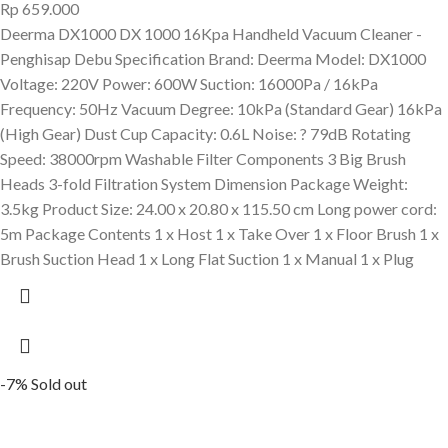
Rp
659.000
Deerma DX1000 DX 1000 16Kpa Handheld Vacuum Cleaner -
Penghisap Debu Specification Brand: Deerma Model: DX1000
Voltage: 220V Power: 600W Suction: 16000Pa / 16kPa
Frequency: 50Hz Vacuum Degree: 10kPa (Standard Gear) 16kPa
(High Gear) Dust Cup Capacity: 0.6L Noise: ? 79dB Rotating
Speed: 38000rpm Washable Filter Components 3 Big Brush
Heads 3-fold Filtration System Dimension Package Weight:
3.5kg Product Size: 24.00 x 20.80 x 115.50 cm Long power cord:
5m Package Contents 1 x Host 1 x Take Over 1 x Floor Brush 1 x
Brush Suction Head 1 x Long Flat Suction 1 x Manual 1 x Plug
-7%
Sold out