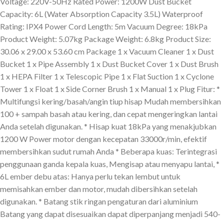
Voltage: 220V-50Hz Rated Power: 1200W Dust Bucket
Capacity: 6L (Water Absorption Capacity 3.5L) Waterproof
Rating: IPX4 Power Cord Length: 5m Vacuum Degree: 18kPa
Product Weight: 5.07kg Package Weight: 6.8kg Product Size:
30.06 x 29.00 x 53.60 cm Package 1 x Vacuum Cleaner 1 x Dust
Bucket 1 x Pipe Assembly 1 x Dust Bucket Cover 1 x Dust Brush
1 x HEPA Filter 1 x Telescopic Pipe 1 x Flat Suction 1 x Cyclone
Tower 1 x Float 1 x Side Corner Brush 1 x Manual 1 x Plug Fitur: *
Multifungsi kering/basah/angin tiup hisap Mudah membersihkan
100 + sampah basah atau kering, dan cepat mengeringkan lantai
Anda setelah digunakan. * Hisap kuat 18kPa yang menakjubkan
1200 W Power motor dengan kecepatan 33000r/min, efektif
membersihkan sudut rumah Anda * Beberapa kuas: Terintegrasi
penggunaan ganda kepala kuas, Mengisap atau menyapu lantai, *
6L ember debu atas: Hanya perlu tekan lembut untuk
memisahkan ember dan motor, mudah dibersihkan setelah
digunakan. * Batang stik ringan pengaturan dari aluminium
Batang yang dapat disesuaikan dapat diperpanjang menjadi 540-