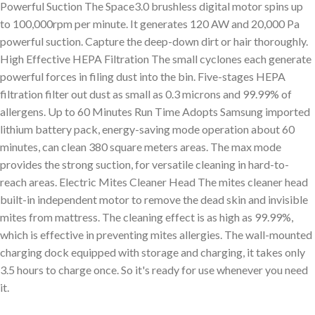
Powerful Suction The Space3.0 brushless digital motor spins up
to 100,000rpm per minute. It generates 120 AW and 20,000 Pa
powerful suction. Capture the deep-down dirt or hair thoroughly.
High Effective HEPA Filtration The small cyclones each generate
powerful forces in filing dust into the bin. Five-stages HEPA
filtration filter out dust as small as 0.3 microns and 99.99% of
allergens. Up to 60 Minutes Run Time Adopts Samsung imported
lithium battery pack, energy-saving mode operation about 60
minutes, can clean 380 square meters areas. The max mode
provides the strong suction, for versatile cleaning in hard-to-
reach areas. Electric Mites Cleaner Head The mites cleaner head
built-in independent motor to remove the dead skin and invisible
mites from mattress. The cleaning effect is as high as 99.99%,
which is effective in preventing mites allergies. The wall-mounted
charging dock equipped with storage and charging, it takes only
3.5 hours to charge once. So it's ready for use whenever you need
it.