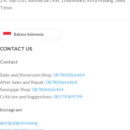
25C dan 25D, Sumbersari, Kec. Lowokwaru, Kota Malang, Jawa
Timur.
Bahasa Indonesia
CONTACT US
Contact
Sales and Showroom Shop:
087800066464
After Sales and Repair:
087800666464
Sawojajar Shop:
087806666464
Criticism and Suggestions:
08179349799
Instagram
@migadgetmalang
@migadgetshowroom