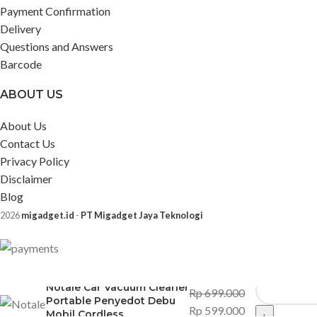
Payment Confirmation
Delivery
Questions and Answers
Barcode
ABOUT US
About Us
Contact Us
Privacy Policy
Disclaimer
Blog
2026
migadget.id
-
PT Migadget Jaya Teknologi
Notale Car Vacuum Cleaner
Rp
699.000
Portable Penyedot Debu
Rp
599.000
Mobil Cordless