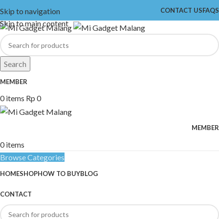
Skip to navigation
CONTACT US
FAQS
Skip to main content
Search
MEMBER
0
items
Rp
0
MEMBER
0
items
Browse Categories
HOME
SHOP
HOW TO BUY
BLOG
CONTACT