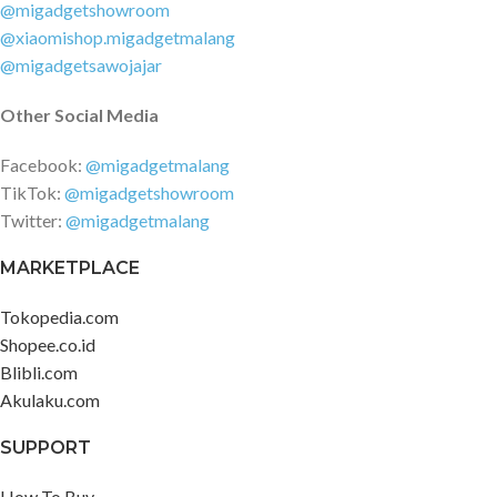
@migadgetshowroom
@xiaomishop.migadgetmalang
@migadgetsawojajar
Other Social Media
Facebook:
@migadgetmalang
TikTok:
@migadgetshowroom
Twitter:
@migadgetmalang
MARKETPLACE
Tokopedia.com
Shopee.co.id
Blibli.com
Akulaku.com
SUPPORT
How To Buy