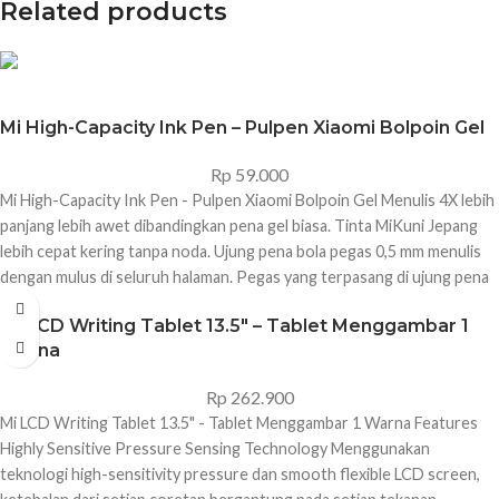
Related products
Mi High-Capacity Ink Pen – Pulpen Xiaomi Bolpoin Gel
Rp
59.000
Mi High-Capacity Ink Pen - Pulpen Xiaomi Bolpoin Gel Menulis 4X lebih
panjang lebih awet dibandingkan pena gel biasa. Tinta MiKuni Jepang
lebih cepat kering tanpa noda. Ujung pena bola pegas 0,5 mm menulis
dengan mulus di seluruh halaman. Pegas yang terpasang di ujung pena
menekan bola ke lubang saat ditempatkan secara horizontal, untuk
Mi LCD Writing Tablet 13.5″ – Tablet Menggambar 1
memastikan penyegelan yang tepat, secara efektif mencegah
Warna
kebocoran tinta. Pena tidak akan mudah mengering meski tutupnya
hilang. Setiap pena memiliki berat 8,5 g yang terasa ringan tanpa
Rp
262.900
menekan tangan. Model produk: MJZXB02WC Masa pakai: 2 tahun
Mi LCD Writing Tablet 13.5" - Tablet Menggambar 1 Warna Features
Warna produk: hitam Jumlah produk: Kemasan isi 10 pena Spesifikasi
Highly Sensitive Pressure Sensing Technology Menggunakan
produk: Pena gel isi ulang 0,5 mm
teknologi high-sensitivity pressure dan smooth flexible LCD screen,