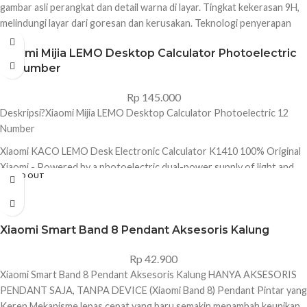
gambar asli perangkat dan detail warna di layar. Tingkat kekerasan 9H,
melindungi layar dari goresan dan kerusakan. Teknologi penyerapan
elektrostatis, pemasangan jadi lebih mudah dan presisi. Bahan
Xiaomi Mijia LEMO Desktop Calculator Photoelectric
Tempered glass Isi box Lapisan tempered glass × 1 Kain pembersih × 1
12 Number
Tisu × 1 Stiker penghilang debu × 4
Rp
145.000
Deskripsi?
Xiaomi Mijia LEMO Desktop Calculator Photoelectric 12
Number
Xiaomi KACO LEMO Desk Electronic Calculator K1410 100% Original
Xiaomi - Powered by a photoelectric dual-power supply of light and
SOLD OUT
button batteries. It automatically switches modes according to the
environment. When there is light, it can be switched to light mode. For
longer, the button battery model is AG10, and the battery life is about
Xiaomi Smart Band 8 Pendant Aksesoris Kalung
4000 hours. - Uses a high-quality LCD screen display, wide screen can
display large fonts 12-digit, clear viewing, easy to operate - Uses a
Rp
42.900
tilting screen to adapt to the human line of sight and is not easily
Xiaomi Smart Band 8 Pendant Aksesoris Kalung HANYA AKSESORIS
reflective. - The LEMO calculator has all the functions of clearing,
PENDANT SAJA, TANPA DEVICE (Xiaomi Band 8) Pendant Pintar yang
memory addition and subtraction, sum calculation, memory elimination,
Keren Mekanisme lepas cepat yang baru semakin menambah keunikan