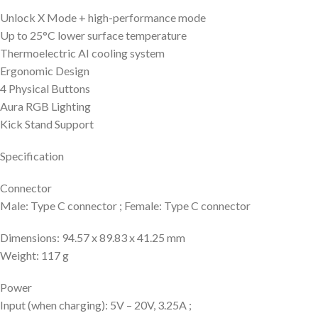
Unlock X Mode + high-performance mode
Up to 25°C lower surface temperature
Thermoelectric AI cooling system
Ergonomic Design
4 Physical Buttons
Aura RGB Lighting
Kick Stand Support
Specification
Connector
Male: Type C connector ; Female: Type C connector
Dimensions: 94.57 x 89.83 x 41.25 mm
Weight: 117 g
Power
Input (when charging): 5V – 20V, 3.25A ;