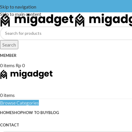
Skip to navigation
Skip to main content
Search
MEMBER
0
items
Rp
0
0
items
Browse Categories
HOME
SHOP
HOW TO BUY
BLOG
CONTACT