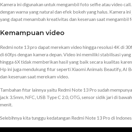
Kamera ini digunakan untuk mengambil foto selfie atau video call
dengan warna yang natural dan efek bokeh yang halus. Kamera ini
yang dapat menambah kreativitas dan keseruan saat mengambil fo
Kemampuan video
Redmi note 13 pro dapat merekam video hingga resolusi 4K di 30
di 60fps dengan kamera depan. Video ini memiliki stabilisasi yan
hingga 6X tidak memberikan hasil yang baik secara kualitas kare
Hp ini juga mendukung fitur seperti Xiaomi Animals Beautify, AI
dan keseruan saat merekam video.
Tambahan fitur lainnya yaitu Redmi Note 13 Pro sudah mempunyai t
jack 3.5mm, NFC, USB Type C 2.0, OTG, sensor sidik jari di bawa
menit.
Selebihnya kita tunggu kedatangan Redmi Note 13 Pro di Indonesi