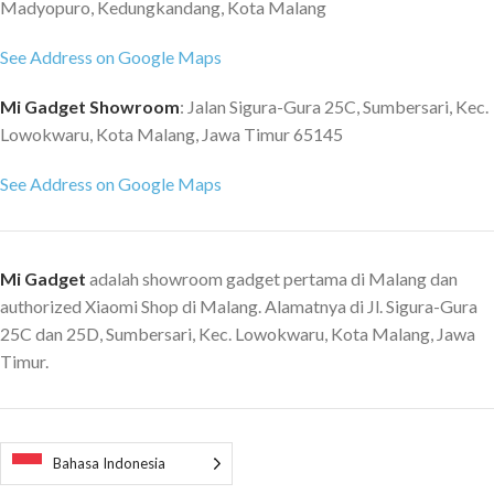
Madyopuro, Kedungkandang, Kota Malang
See Address on Google Maps
Mi Gadget Showroom
: Jalan Sigura-Gura 25C, Sumbersari, Kec.
Lowokwaru, Kota Malang, Jawa Timur 65145
See Address on Google Maps
Mi Gadget
adalah showroom gadget pertama di Malang dan
authorized Xiaomi Shop di Malang. Alamatnya di Jl. Sigura-Gura
25C dan 25D, Sumbersari, Kec. Lowokwaru, Kota Malang, Jawa
Timur.
Bahasa Indonesia