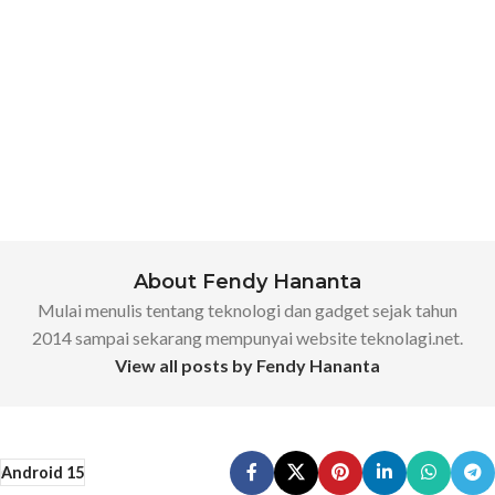
About Fendy Hananta
Mulai menulis tentang teknologi dan gadget sejak tahun
2014 sampai sekarang mempunyai website teknolagi.net.
View all posts by Fendy Hananta
Android 15