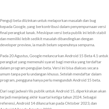
Penguji beta diizinkan untuk melaporkan masalah dan bug
kepada Google, yang berkontribusi dalam penyempurnaan versi
final perangkat lunak. Meskipun versi beta publik ini lebih stabil
dan memiliki lebih sedikit masalah dibandingkan dengan
developer preview, ia masih belum sepenuhnya sempurna.
Pada 20 Agustus, Google meluncurkan Android 15 Beta 4.1 untuk
perangkat yang memenuhi syarat bagi mereka yang terdaftar
dalam program pengujian beta. Versi ini bisa diakses secara
umum tanpa perlu undangan khusus. Setelah mendaftar dalam
program, pengguna hanya perlu mengunduh Android 15 beta.
Dari segi jadwal rilis publik untuk Android 15, diperkirakan akan
terjadi menjelang akhir kuartal ketiga tahun 2024. Sebagai
referensi, Android 14 diluncurkan pada Oktober 2023, dan