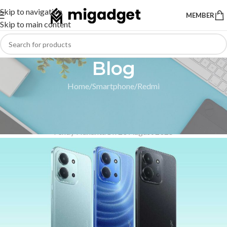
Skip to navigation
MEMBER
Skip to main content
Blog
Home
Smartphone
Redmi
REDMI
,
SMARTPHONE
HP 1 Jutaan Terbaru Redmi 15C
Fendy Hananta
On 20 August 2025