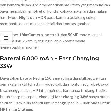
dan kamera depan
8 MP
memberikan hasil foto yang memuaskan.
Saya mencoba memotret di kondisi cahaya matahari dan malam
hari. Mode
Night dan HDR
pada kamera belakang cukup
membantu dalam menjaga detail dan kontras gambar.
Fitur seperti
filmCamera
,
portrait
, dan
50MP mode
sangat
berguna untuk kamu yang ingin lebih kreatif dalam
mengabadikan momen.
Baterai 6.000 mAh + Fast Charging
33W
Daya tahan baterai Redmi 15C sangat bisa diandalkan. Dengan
pemakaian aktif (chatting, video call, dan nonton YouTube), saya
bisa menggunakan HP ini hampir dua hari tanpa isi ulang. Ketika
butuh charging cepat, teknologi
fast charging 33W
hanya butuh
sekitar 1 jam lebih sedikit untuk mengisi penuh — luar biasa untuk
HP harga 1 jutaan
.