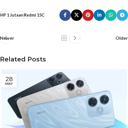
HP 1 Jutaan
Redmi 15C
Newer
Older
Related Posts
28
MAY