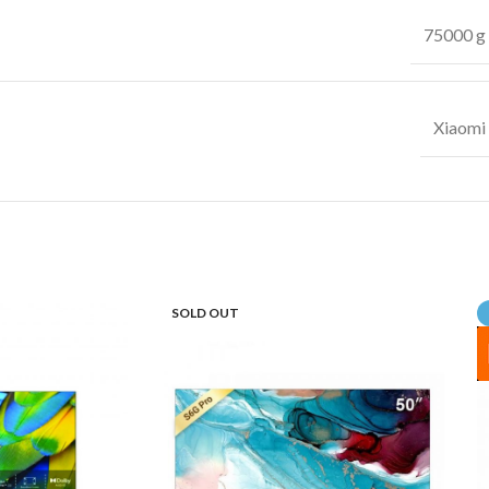
75000 g
Xiaomi
SOLD OUT