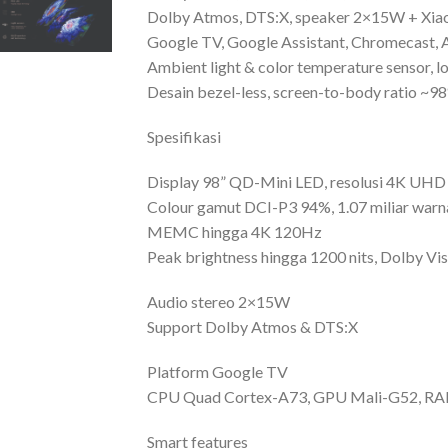
Dolby Atmos, DTS:X, speaker 2×15W + Xia
Google TV, Google Assistant, Chromecast, 
Ambient light & color temperature sensor, 
Desain bezel-less, screen-to-body ratio ~9
Spesifikasi
Display 98” QD-Mini LED, resolusi 4K UHD
Colour gamut DCI-P3 94%, 1.07 miliar warn
MEMC hingga 4K 120Hz
Peak brightness hingga 1200 nits, Dolby V
Audio stereo 2×15W
Support Dolby Atmos & DTS:X
Platform Google TV
CPU Quad Cortex-A73, GPU Mali-G52, 
Smart features