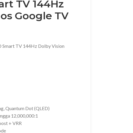
rt TV 144Hz
mos Google TV
D Smart TV 144Hz Dolby Vision
ng, Quantum Dot (QLED)
hingga 12,000,000:1
oost + VRR
ode