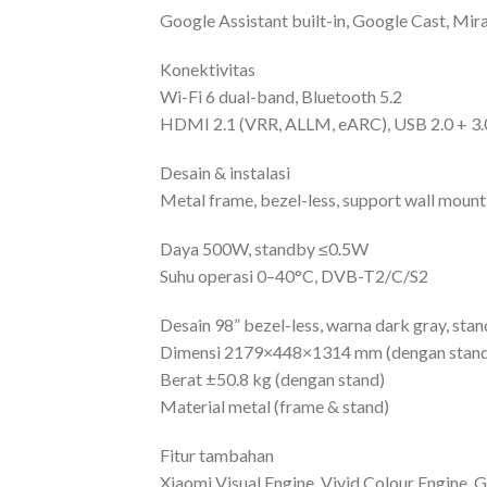
Google Assistant built-in, Google Cast, Mir
Konektivitas
Wi-Fi 6 dual-band, Bluetooth 5.2
HDMI 2.1 (VRR, ALLM, eARC), USB 2.0 + 3.0
Desain & instalasi
Metal frame, bezel-less, support wall mount
Daya 500W, standby ≤0.5W
Suhu operasi 0–40°C, DVB-T2/C/S2
Desain 98” bezel-less, warna dark gray, sta
Dimensi 2179×448×1314 mm (dengan stand
Berat ±50.8 kg (dengan stand)
Material metal (frame & stand)
Fitur tambahan
Xiaomi Visual Engine, Vivid Colour Engine,