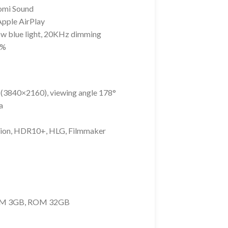
omi Sound
Apple AirPlay
low blue light, 20KHz dimming
8%
 (3840×2160), viewing angle 178°
a
ision, HDR10+, HLG, Filmmaker
RAM 3GB, ROM 32GB