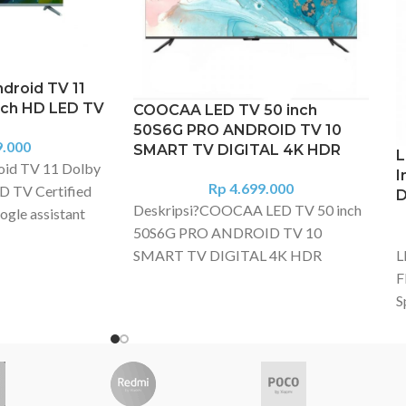
droid TV 11
nch HD LED TV
COOCAA LED TV 50 inch
50S6G PRO ANDROID TV 10
9.000
SMART TV DIGITAL 4K HDR
L
id TV 11 Dolby
I
Rp
4.699.000
D TV Certified
Deskripsi?
COOCAA LED TV 50 inch
ogle assistant
50S6G PRO ANDROID TV 10
inch LED screen
SMART TV DIGITAL 4K HDR
L
 Graphic
F
li G31MP2
COOCAA LED TV 50 inch 50S6G
S
.0 Support
PRO ANDROID TV 10 SMART TV
L
ess Design
Digital WiFi 4K HDR
D
rtified Youtube
Garansi resmi Coocaa Indonesia 3
×
 DVB T/T2 ,
tahun panel, 1 tahun sparepart.
R
), HDMI 2* ?