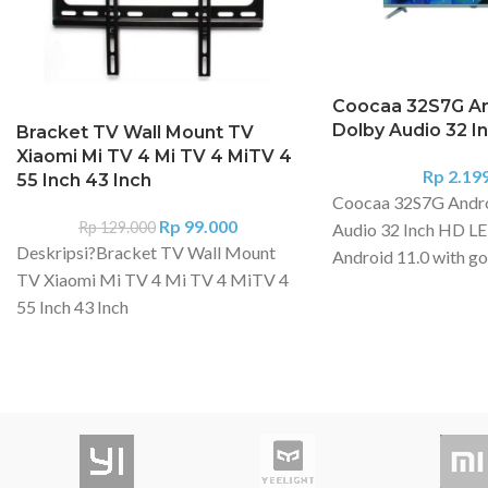
Coocaa 32S7G An
Dolby Audio 32 I
Bracket TV Wall Mount TV
Xiaomi Mi TV 4 Mi TV 4 MiTV 4
Rp
2.19
55 Inch 43 Inch
Coocaa 32S7G Andro
Rp
99.000
Rp
129.000
Audio 32 Inch HD LE
Deskripsi?
Bracket TV Wall Mount
Android 11.0 with go
TV Xiaomi Mi TV 4 Mi TV 4 MiTV 4
Clear and Bright 32 
55 Inch 43 Inch
with HD (1366*768)
Processing Unit Ma
Bracket TV ini dapat digunakan pada
Support Bluetooth 5
TV dan Monitor dengan ukuran layar
Chrome cast Framel
mulai dari 32 - 60 Inch. Terbuat dari
Certified Netflix Ce
material besi yang kokoh dan dapat di
Analog & Digital TV
pasang dengan mudah. Dilengkapi
DVB-C USB 2* (V2.0
dengan perlengkapan untuk