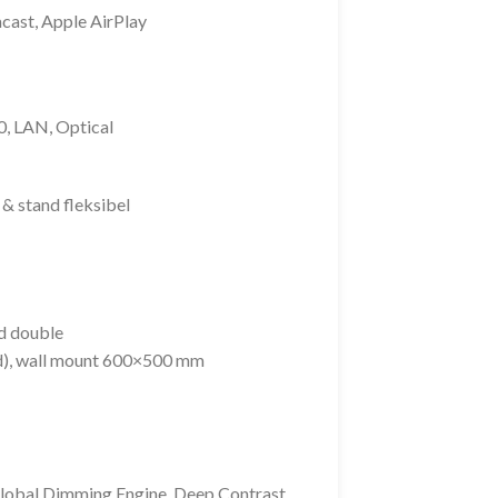
acast, Apple AirPlay
, LAN, Optical
 & stand fleksibel
nd double
), wall mount 600×500 mm
 Global Dimming Engine, Deep Contrast