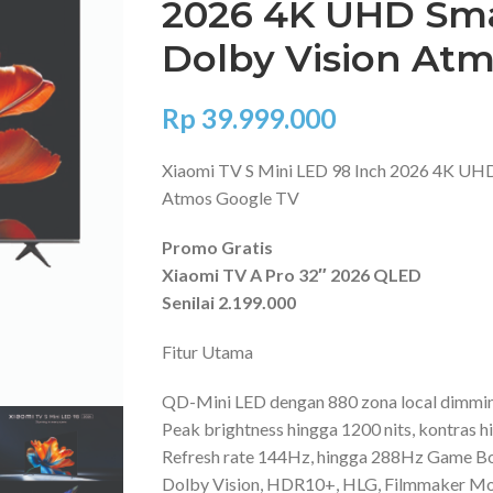
2026 4K UHD Sma
Dolby Vision At
Rp
39.999.000
Xiaomi TV S Mini LED 98 Inch 2026 4K UH
Atmos Google TV
Promo Gratis
Xiaomi TV A Pro 32″ 2026 QLED
Senilai 2.199.000
Fitur Utama
QD-Mini LED dengan 880 zona local dimmi
Peak brightness hingga 1200 nits, kontras 
Refresh rate 144Hz, hingga 288Hz Game B
Dolby Vision, HDR10+, HLG, Filmmaker M