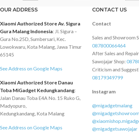
V2.0b?, LAN 1* Pow
memasang seperti baut, mur dan
OUR ADDRESS
CONTACT US
60W Size : 720.7 x 4
fisher. FEATURES Universal
(mm) Support video f
Mounting Pattern Bisa digunakan
Xiaomi Authorized Store Av. Sigura
Contact
MPG/MPEG1/MPEG2
untuk segala jenis Merk TV sehingga
Gura Malang Indonesia
: Jl. Sigura –
Support image form
anda tidak perlu takut akan
Sales and Showroom 
Gura No.25D, Sumbersari, Kec.
PNG Support audio f
kecocokannya. Dapat digunakan
087800066464
Lowokwaru, Kota Malang, Jawa Timur
MP3/AAC/HEAAC/
untuk segala jenis TV atau monitor
After Sales and Repai
65145
ADPCM/MS-ADP
dengan ukuran 32 - 60 inch. Easy
Sawojajar Shop:
0878
Installation Anda telah mendapat
See Address on Google Maps
Criticism and Suggest
semua perlengkapan yang diperlukan
08179349799
Xiaomi Authorized Store Danau
untuk memasang TV di bracket ini
Toba MiGadget Kedungkandang
:
seperti baut dan mur. Metal Bracket
Instagram
Jalan Danau Toba E4A No. 15 Ruko G,
Bahan bracket terbuat dari besi
@migadgetmalang
Madyopuro,
dengan ketebalan sehingga Anda
@migadgetshowroo
Kedungkandang, Kota Malang
dapat dengan aman menggantung TV
@xiaomishop.migadg
Anda yang berat di bracket ini.
See Address on Google Maps
@migadgetsawojajar
Material : Metal Dimension Thick:
1.3mm Pitch: 400 x 400 wall Distance: