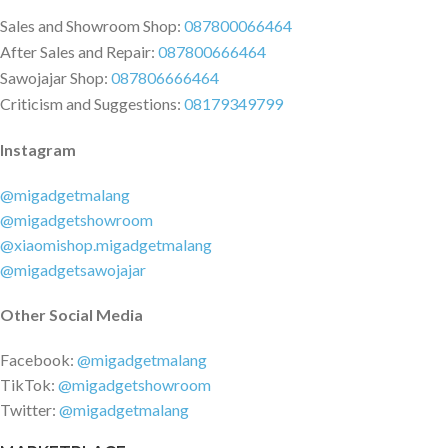
Dual Adaptor daya Plester kedap
air untuk kabel daya Stiker
Sales and Showroom Shop:
087800066464
template pemasangan Kit
After Sales and Repair:
087800666464
aksesori sekrup Aksesori kedap
Sawojajar Shop:
087806666464
air untuk port jaringan Stiker
Criticism and Suggestions:
08179349799
peringatan Panduan pengguna
Instagram
@migadgetmalang
@migadgetshowroom
@xiaomishop.migadgetmalang
@migadgetsawojajar
Other Social Media
Facebook:
@migadgetmalang
TikTok:
@migadgetshowroom
Twitter:
@migadgetmalang