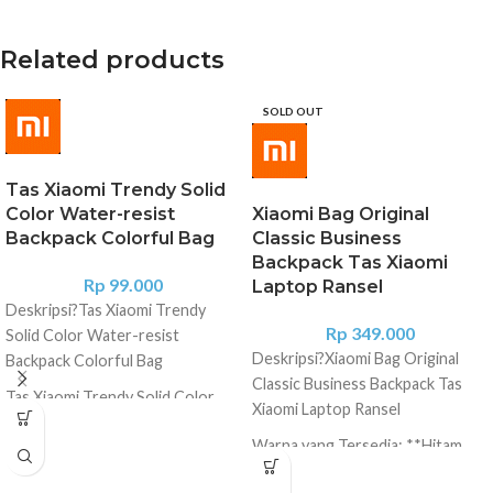
Related products
SOLD OUT
Tas Xiaomi Trendy Solid
Color Water-resist
Xiaomi Bag Original
Backpack Colorful Bag
Classic Business
Backpack Tas Xiaomi
Rp
99.000
Laptop Ransel
Deskripsi?
Tas Xiaomi Trendy
Rp
349.000
Solid Color Water-resist
Deskripsi?
Xiaomi Bag Original
Backpack Colorful Bag
Classic Business Backpack Tas
Tas Xiaomi Trendy Solid Color
Xiaomi Laptop Ransel
Water-resist Backpack Colorful
Warna yang Tersedia: **Hitam
Bag
Material: Oxford cloth Color:
Warna: 1. Black 2. Dark Blue 3.