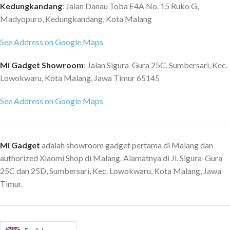
item dan nyaman untuk
compartment can easily hold your
Kedungkandang
: Jalan Danau Toba E4A No. 15 Ruko G,
mengambil. * S-jenis desain tali,
clothing,books,iPad,water
Madyopuro, Kedungkandang, Kota Malang
menutup ke bahu, secara efektif
bottle,umbrella,etc -3 Small
dapat mengurangi tekanan untuk
pockets One front pocket and
See Address on Google Maps
menanggung. * Bagian belakang
two side pockets are convenient
ransel adalah desain mesh,
for you to put
Mi Gadget Showroom
: Jalan Sigura-Gura 25C, Sumbersari, Kec.
disipasi panas cepat dan
wallet,keys,headphone,paper
Lowokwaru, Kota Malang, Jawa Timur 65145
permeabilitas baik. * Hadiah yang
towel,etc. Brand: Xiaomi
sempurna untuk teman-teman
Features: Water Bottle
See Address on Google Maps
Anda, keluarga atau diri Anda
Pocket,Wearable For: Daily
sendiri. **Apa saja yang ada di
Use,Fishing,Outdoor,Shopping,Traveling
dalam paket: 1 x Original Xiaomi
Gender: Unisex Material:
Backpack
Polyester Product Size(L x W x
Mi Gadget
adalah showroom gadget pertama di Malang dan
H): 34.00 x 23.00 x 13.00 cm
authorized Xiaomi Shop di Malang. Alamatnya di Jl. Sigura-Gura
Whats inside: 1 x Backpack
25C dan 25D, Sumbersari, Kec. Lowokwaru, Kota Malang, Jawa
Timur.