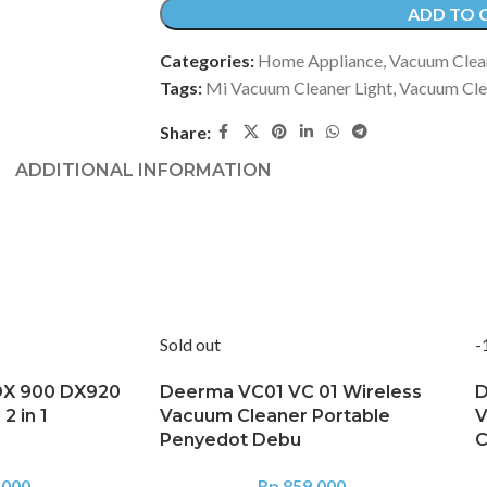
ADD TO 
Categories:
Home Appliance
,
Vacuum Clea
Tags:
Mi Vacuum Cleaner Light
,
Vacuum Cle
Share:
ADDITIONAL INFORMATION
Sold out
-
X 900 DX920
Deerma VC01 VC 01 Wireless
D
2 in 1
Vacuum Cleaner Portable
V
Penyedot Debu
C
.000
Rp
859.000