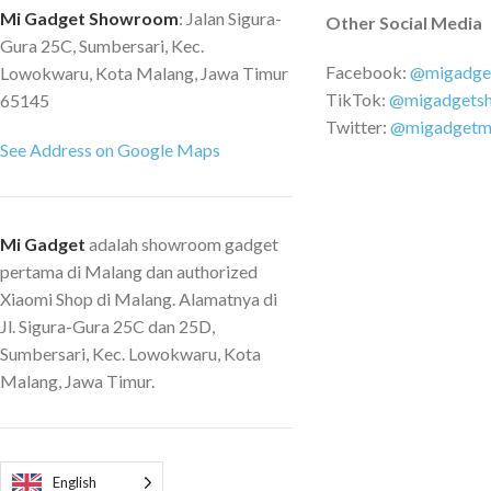
diganti-ganti sesuai dengan
Mi Gadget Showroom
: Jalan Sigura-
Other Social Media
kebutuhan. Tersedia beberapa kepala
Gura 25C, Sumbersari, Kec.
seperti kepala untuk menyapu lantai,
Facebook:
@migadge
Lowokwaru, Kota Malang, Jawa Timur
noozle panjang dan kepala brush. Rear
TikTok:
@migadgets
65145
Heat Sink Vacuum cleaner Xiaomi ini
Twitter:
@migadgetm
dilengkapi dengan heat sink yang
See Address on Google Maps
terletak di bawah sehingga dapat
dengan mudah mendispersi panas dan
juga mereduksi gangguan suara yang
Mi Gadget
adalah showroom gadget
muncul. Split Dust Cup Design
pertama di Malang dan authorized
Vacuum cleaner ini memiliki dust bin
Xiaomi Shop di Malang. Alamatnya di
dengan desain split cup di mana
Jl. Sigura-Gura 25C dan 25D,
membuatnya sangat mudah untuk
Sumbersari, Kec. Lowokwaru, Kota
membuang debu dan kotoran yang
Malang, Jawa Timur.
ada serta membersihkannya
menggunakan air. Spesifikasi: Voltase
: 220V 50Hz Daya / Power : 600W
Material : ABS + PC Dimensi : 114.9 x
English