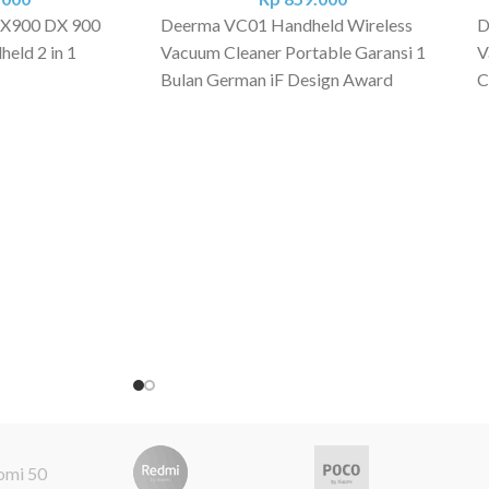
X900 DX 900
Deerma VC01 Handheld Wireless
D
eld 2 in 1
Vacuum Cleaner Portable Garansi 1
V
Bulan German iF Design Award
C
Model: VC01 Material: ABS Voltage:
R
MA DX900 &
110 - 240V Power: 125W Noise: ?
F
a Hijau - DX920
80dB Charging Method: Type-C
L
Charging Charging Time: 3 Hours
D
tas Kotak Debu:
Dust Cup Capacity: 0.6L Working
V
n: <75dB -
Time: Standard Gear ?30min High
D
aya: 600W -
Gear ?15min Vacuum Degree:
P
ahan: ABS PC -
Standard Gear Up to 6500Pa High
B
Pa - 2 in 1 Hand
Gear Up to 8500Pa Battery Type: Li-
(
 - Panjang kabel
ion battery Battery Capacity:
(
IZE & WEIGHT -
2200mAh Product Weight: 1.6 kg
H
- 1,8 kg BOX - 1
Product Size: 21.00 x 18.00 x 115.50
R
uum Cleaner - 3
cm Package 1 x Take Over
C
User Manual
Components 1 x 2 In 1 Flat Suction 1 x
B
Host 1 x Floor Brush Components 1 x