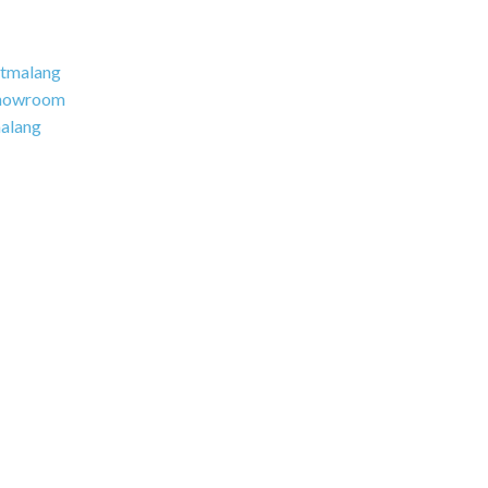
tmalang
howroom
alang