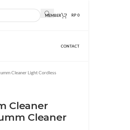
RP
0
MEMBER
CONTACT
cumm Cleaner Light Cordless
m Cleaner
cumm Cleaner