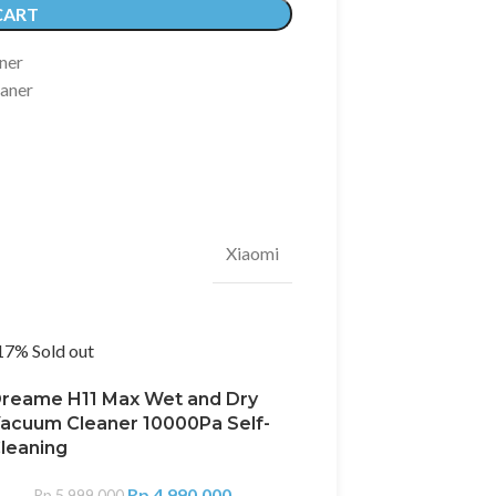
CART
ner
aner
Xiaomi
17%
Sold out
Sold out
reame H11 Max Wet and Dry
acuum Cleaner 10000Pa Self-
leaning
Rp
4.990.000
Rp
5.999.000