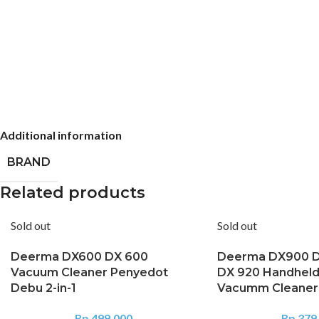
Additional information
BRAND
Related products
Sold out
Sold out
Deerma DX600 DX 600
Deerma DX900 D
Vacuum Cleaner Penyedot
DX 920 Handheld 
Debu 2-in-1
Vacumm Cleaner
Rp
499.000
Rp
379