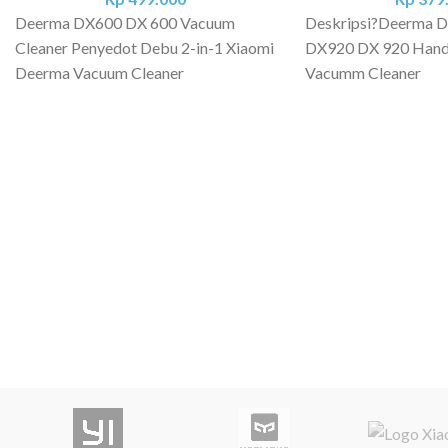
Deerma DX600 DX 600 Vacuum
Deskripsi?
Deerma D
Cleaner Penyedot Debu 2-in-1 Xiaomi
DX920 DX 920 Handh
Deerma Vacuum Cleaner
Vacumm Cleaner
Multifunction adalah Penyedot debu
PERBEDAAN DEER
dengan kualitas hisap yang tinggi.
DX920 - DX900 Warn
Kepala vacuum cleaner dapat diganti-
Warna Hitam
ganti sesuai dengan kebutuhan. Filter
DESKRIPSI - Kapasi
yang digunakan pada vacuum cleaner
1.2Liter - Kebisinga
ini membuat kotoran dapat tersaring
Tegangan: 220V - D
dengan baik sehingga rumah Anda
Frekuensi: 50Hz - B
menjadi lebih bersih. Features
Tingkat vakum: ?14K
Lightweight Machina Vacuum Cleaner
Held Vacuum Cleaner
dari Xiaomi ini memiliki bobot yang
listrik: 4,5 meter S
ringan jika dibanding dengan vacuum
23,8 x 13,7 x 110 cm 
cleaner pada umumnya sehingga
x Xiaomi Deerma Vac
tangan Anda tidak akan mudah lelah
x Brush Head - 1 x 
saat membersihkan rumah. Pinhole
Stainless Steel Filter Filter yang