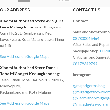
digunakan pada vacuum cleaner ini
OUR ADDRESS
CONTACT US
membuat kotoran dapat tersaring
dengan baik sehingga rumah Anda
Xiaomi Authorized Store Av. Sigura
Contact
menjadi lebih bersih. 2-in-1 Function
Gura Malang Indonesia
: Jl. Sigura –
Selain dapat digunakan untuk
Sales and Showroom 
Gura No.25D, Sumbersari, Kec.
membersihkan lantai, vacuum cleaner
087800066464
Lowokwaru, Kota Malang, Jawa Timur
deerma DX600 ini juga dapat
After Sales and Repai
65145
digunakan untuk membersihkan
Sawojajar Shop:
0878
barang-barang dan langit-langit
See Address on Google Maps
Criticism and Suggest
karena desainnya yang ergonomis.
08179349799
Xiaomi Authorized Store Danau
Side Spin Cleaner Design Vacuum
Toba MiGadget Kedungkandang
cleaner ini kepala yang dapat
:
Instagram
Jalan Danau Toba E4A No. 15 Ruko G,
bergerak menyamping sehingga Anda
@migadgetmalang
Madyopuro,
dapat membersihkan kotoran pada
@migadgetshowroo
Kedungkandang, Kota Malang
kolong-kolong sofa, meja dan sudut
@xiaomishop.migadg
yang sulit dijangkau. Changeable
See Address on Google Maps
@migadgetsawojajar
Head Kepala vacuum cleaner dapat