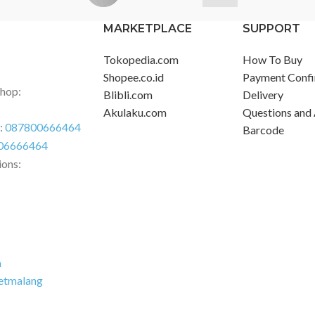
Type-C Charging Cable 1 x Host
MARKETPLACE
SUPPORT
Silicone Hanger 1 x Manual
Tokopedia.com
How To Buy
Shopee.co.id
Payment Confi
Shop:
Blibli.com
Delivery
Akulaku.com
Questions and
r:
087800666464
Barcode
06666464
ions:
m
etmalang