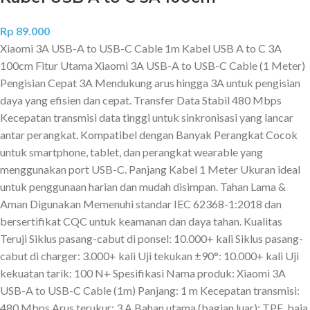
Rp
89.000
Xiaomi 3A USB-A to USB-C Cable 1m Kabel USB A to C 3A
100cm Fitur Utama Xiaomi 3A USB-A to USB-C Cable (1 Meter)
Pengisian Cepat 3A Mendukung arus hingga 3A untuk pengisian
daya yang efisien dan cepat. Transfer Data Stabil 480 Mbps
Kecepatan transmisi data tinggi untuk sinkronisasi yang lancar
antar perangkat. Kompatibel dengan Banyak Perangkat Cocok
untuk smartphone, tablet, dan perangkat wearable yang
menggunakan port USB-C. Panjang Kabel 1 Meter Ukuran ideal
untuk penggunaan harian dan mudah disimpan. Tahan Lama &
Aman Digunakan Memenuhi standar IEC 62368-1:2018 dan
bersertifikat CQC untuk keamanan dan daya tahan. Kualitas
Teruji Siklus pasang-cabut di ponsel: 10.000+ kali Siklus pasang-
cabut di charger: 3.000+ kali Uji tekukan ±90°: 10.000+ kali Uji
kekuatan tarik: 100 N+ Spesifikasi Nama produk: Xiaomi 3A
USB-A to USB-C Cable (1m) Panjang: 1 m Kecepatan transmisi:
480 Mbps Arus terukur: 3 A Bahan utama (bagian luar): TPE, baja