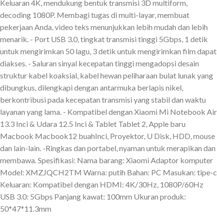
Keluaran 4K, mendukung bentuk transmisi 3D multiform,
decoding 1080P. Membagi tugas di multi-layar, membuat
pekerjaan Anda, video teks menunjukkan lebih mudah dan lebih
menarik. - Port USB 3.0, tingkat transmisi tinggi 5Gbps, 1 detik
untuk mengirimkan 50 lagu, 3 detik untuk mengirimkan film dapat
diakses. - Saluran sinyal kecepatan tinggi mengadopsi desain
struktur kabel koaksial, kabel hewan peliharaan bulat lunak yang
dibungkus, dilengkapi dengan antarmuka berlapis nikel,
berkontribusi pada kecepatan transmisi yang stabil dan waktu
layanan yang lama. - Kompatibel dengan Xiaomi Mi Notebook Air
13.3 Inci & Udara 12.5 Inci & Tablet Tablet 2, Apple baru
Macbook Macbook12 buahInci, Proyektor, U Disk, HDD, mouse
dan lain-lain. -Ringkas dan portabel, nyaman untuk merapikan dan
membawa. Spesifikasi: Nama barang: Xiaomi Adaptor komputer
Model: XMZJQCH2TM Warna: putih Bahan: PC Masukan: tipe-c
Keluaran: Kompatibel dengan HDMI: 4K/30Hz, 1080P/60Hz
USB 3.0: 5Gbps Panjang kawat: 100mm Ukuran produk:
50*47*11.3mm