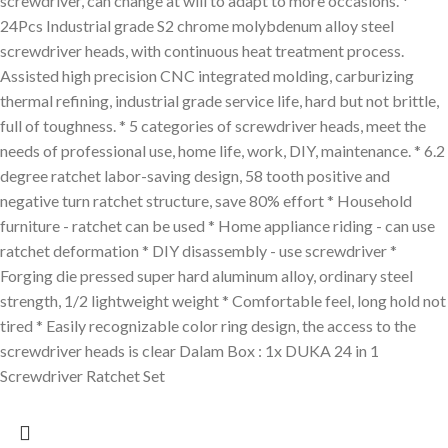
screwdriver, can change at will to adapt to more occasions. *
24Pcs Industrial grade S2 chrome molybdenum alloy steel
screwdriver heads, with continuous heat treatment process.
Assisted high precision CNC integrated molding, carburizing
thermal refining, industrial grade service life, hard but not brittle,
full of toughness. * 5 categories of screwdriver heads, meet the
needs of professional use, home life, work, DIY, maintenance. * 6.2
degree ratchet labor-saving design, 58 tooth positive and
negative turn ratchet structure, save 80% effort * Household
furniture - ratchet can be used * Home appliance riding - can use
ratchet deformation * DIY disassembly - use screwdriver *
Forging die pressed super hard aluminum alloy, ordinary steel
strength, 1/2 lightweight weight * Comfortable feel, long hold not
tired * Easily recognizable color ring design, the access to the
screwdriver heads is clear Dalam Box : 1x DUKA 24 in 1
Screwdriver Ratchet Set