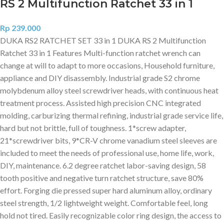
RS 2 Multifunction Ratchet 33 in 1
Rp
239.000
DUKA RS2 RATCHET SET 33 in 1 DUKA RS 2 Multifunction
Ratchet 33 in 1 Features Multi-function ratchet wrench can
change at will to adapt to more occasions, Household furniture,
appliance and DIY disassembly. Industrial grade S2 chrome
molybdenum alloy steel screwdriver heads, with continuous heat
treatment process. Assisted high precision CNC integrated
molding, carburizing thermal refining, industrial grade service life,
hard but not brittle, full of toughness. 1*screw adapter,
21*screwdriver bits, 9*CR-V chrome vanadium steel sleeves are
included to meet the needs of professional use, home life, work,
DIY, maintenance. 6.2 degree ratchet labor-saving design, 58
tooth positive and negative turn ratchet structure, save 80%
effort. Forging die pressed super hard aluminum alloy, ordinary
steel strength, 1/2 lightweight weight. Comfortable feel, long
hold not tired. Easily recognizable color ring design, the access to