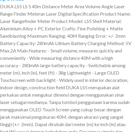
DUKA LS5 LS 5 40m Distance Meter Area Volume Angle Laser
Range Finder Meteran Laser Digital Specification Product Name:
Laser Rangefinder Meter Product Model: LS5 Shell Material:
Aluminium Alloy + PC Exterior Crafts: Fine Polishing + Matte
Sandblasting Maximum Ranging: 40M Ranging Error: +/- 2mm
Battery Capacity: 280mAh Lithium Battery Charging Method: 5V
Max.2A Main Features: - Small volume, measures quickly and
conveniently - Wide measuring distance 40M with a high
accuracy - 280mAh large battery capacity - Switchable among
meter (m), inch (in), feet (ft) - 38g Lightweight - Large OLED
Touchscreen with backlight - Widely used in interior decoration,
indoor design, construction field DUKA LS5 merupakan alat
perkakas untuk mengukur dimensi dengan menggunakan sinar
laser sebagai medianya. Tanpa tombol penggunaan karena sudah
menggunakan OLED Touch Screen yang cukup besar dengan
jarak maksimal pengukuran 40M, dengan akurasi yang sangat
tinggi (+/- 2mm). Dapat dirubah dari meter (m) ke inch (in) atau
feet (ft) sesuai dengan kebutuhan anda. Desainnya simple dan