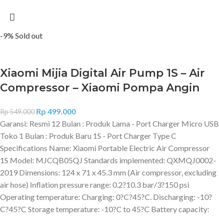
-9%
Sold out
Xiaomi Mijia Digital Air Pump 1S – Air
Compressor – Xiaomi Pompa Angin
Rp
499.000
Rp
549.000
Garansi: Resmi 12 Bulan : Produk Lama - Port Charger Micro USB
Toko 1 Bulan : Produk Baru 1S - Port Charger Type C
Specifications Name: Xiaomi Portable Electric Air Compressor
1S Model: MJCQB05QJ Standards implemented: QXMQJ0002-
2019 Dimensions: 124 x 71 x 45.3 mm (Air compressor, excluding
air hose) Inflation pressure range: 0.2?10.3 bar/3?150 psi
Operating temperature: Charging: 0?C?45?C. Discharging: -10?
C?45?C Storage temperature: -10?C to 45?C Battery capacity: