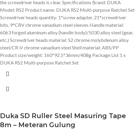
the screwdriver heads is clear. Specifications Brand: DUKA
Model: RS2 Product name: DUKA RS2 Multi-purpose Ratchet Set
Screwdriver heads quantity: 1*screw adapter, 21*screwdriver
bits, 9*CRV chrome vanadium steel sleeves Handle material:
6063 forged aluminum alloy (handle body)/5030 alloy steel (gear,
etc.) Screwdriver heads material: S2 chrome molybdenum alloy
steel/CR-V chrome vanadium steel Shell material: ABS/PP
Product size/weight: 160*92.5*36mm/408g Package List 1 x
DUKA RS2 Multi-purpose Ratchet Set
Duka SD Ruller Steel Masuring Tape
8m – Meteran Gulung