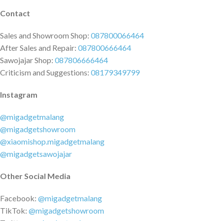
Contact
Sales and Showroom Shop:
087800066464
After Sales and Repair:
087800666464
Sawojajar Shop:
087806666464
Criticism and Suggestions:
08179349799
Instagram
@migadgetmalang
@migadgetshowroom
@xiaomishop.migadgetmalang
@migadgetsawojajar
Other Social Media
Facebook:
@migadgetmalang
TikTok:
@migadgetshowroom