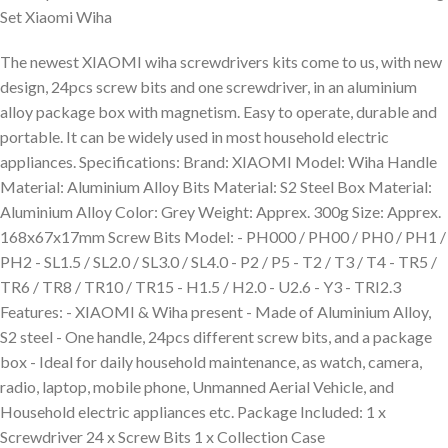
Set Xiaomi Wiha
The newest XIAOMI wiha screwdrivers kits come to us, with new
design, 24pcs screw bits and one screwdriver, in an aluminium
alloy package box with magnetism. Easy to operate, durable and
portable. It can be widely used in most household electric
appliances. Specifications: Brand: XIAOMI Model: Wiha Handle
Material: Aluminium Alloy Bits Material: S2 Steel Box Material:
Aluminium Alloy Color: Grey Weight: Apprex. 300g Size: Apprex.
168x67x17mm Screw Bits Model: - PH000 / PH00 / PH0 / PH1 /
PH2 - SL1.5 / SL2.0 / SL3.0 / SL4.0 - P2 / P5 - T2 / T3 / T4 - TR5 /
TR6 / TR8 / TR10 / TR15 - H1.5 / H2.0 - U2.6 - Y3 - TRI2.3
Features: - XIAOMI & Wiha present - Made of Aluminium Alloy,
S2 steel - One handle, 24pcs different screw bits, and a package
box - Ideal for daily household maintenance, as watch, camera,
radio, laptop, mobile phone, Unmanned Aerial Vehicle, and
Household electric appliances etc. Package Included: 1 x
Screwdriver 24 x Screw Bits 1 x Collection Case