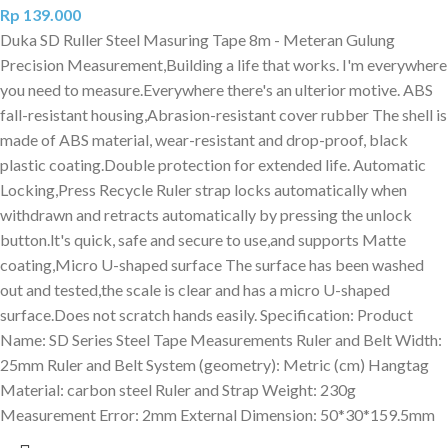
Rp
139.000
Duka SD Ruller Steel Masuring Tape 8m - Meteran Gulung
Precision Measurement,Building a life that works. I'm everywhere
you need to measure.Everywhere there's an ulterior motive. ABS
fall-resistant housing,Abrasion-resistant cover rubber The shell is
made of ABS material, wear-resistant and drop-proof, black
plastic coating.Double protection for extended life. Automatic
Locking,Press Recycle Ruler strap locks automatically when
withdrawn and retracts automatically by pressing the unlock
button.lt's quick, safe and secure to use,and supports Matte
coating,Micro U-shaped surface The surface has been washed
out and tested,the scale is clear and has a micro U-shaped
surface.Does not scratch hands easily. Specification: Product
Name: SD Series Steel Tape Measurements Ruler and Belt Width:
25mm Ruler and Belt System (geometry): Metric (cm) Hangtag
Material: carbon steel Ruler and Strap Weight: 230g
Measurement Error: 2mm External Dimension: 50*30*159.5mm