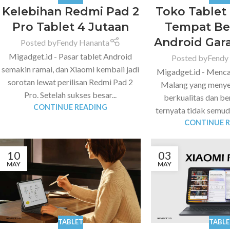
Kelebihan Redmi Pad 2
Toko Tablet
Pro Tablet 4 Jutaan
Tempat Bel
Android Gar
Posted by
Fendy Hananta
Migadget.id - Pasar tablet Android
Posted by
Fendy
semakin ramai, dan Xiaomi kembali jadi
Migadget.id - Mencar
sorotan lewat perilisan Redmi Pad 2
Malang yang menye
Pro. Setelah sukses besar...
berkualitas dan be
CONTINUE READING
ternyata tidak semud
CONTINUE 
10
03
MAY
MAY
TABLET
TABLE