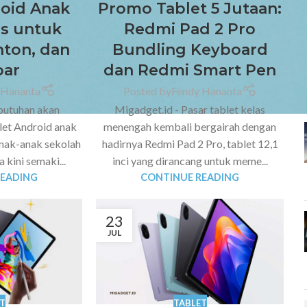
roid Anak
Promo Tablet 5 Jutaan:
s untuk
Redmi Pad 2 Pro
nton, dan
Bundling Keyboard
ar
dan Redmi Smart Pen
 Hananta
Posted by
Fendy Hananta
butuhan akan
Migadget.id - Pasar tablet kelas
blet Android anak
menengah kembali bergairah dengan
nak-anak sekolah
hadirnya Redmi Pad 2 Pro, tablet 12,1
 kini semaki...
inci yang dirancang untuk meme...
READING
CONTINUE READING
23
JUL
T
TABLET