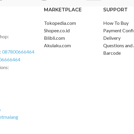
MARKETPLACE
SUPPORT
Tokopedia.com
How To Buy
Shopee.co.id
Payment Confi
Shop:
Blibli.com
Delivery
Akulaku.com
Questions and
r:
087800666464
Barcode
06666464
ions:
m
etmalang