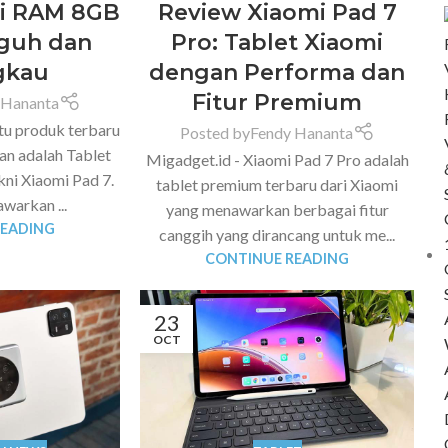
mi RAM 8GB
Review Xiaomi Pad 7
guh dan
Pro: Tablet Xiaomi
gkau
dengan Performa dan
Fitur Premium
 Hananta
atu produk terbaru
Posted by
Fendy Hananta
an adalah Tablet
Migadget.id - Xiaomi Pad 7 Pro adalah
ni Xiaomi Pad 7.
tablet premium terbaru dari Xiaomi
warkan ...
yang menawarkan berbagai fitur
READING
canggih yang dirancang untuk me...
CONTINUE READING
23
OCT