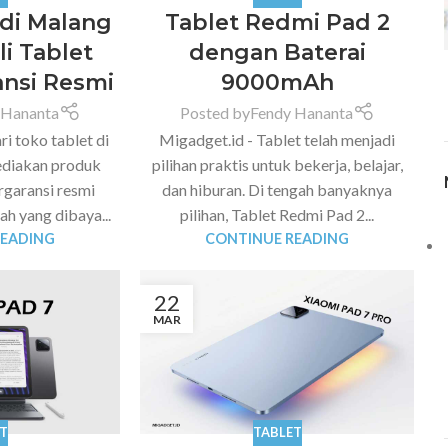
 di Malang
Tablet Redmi Pad 2
i Tablet
dengan Baterai
ansi Resmi
9000mAh
 Hananta
Posted by
Fendy Hananta
i toko tablet di
Migadget.id - Tablet telah menjadi
diakan produk
pilihan praktis untuk bekerja, belajar,
rgaransi resmi
dan hiburan. Di tengah banyaknya
ah yang dibaya...
pilihan, Tablet Redmi Pad 2...
READING
CONTINUE READING
22
MAR
T
TABLET