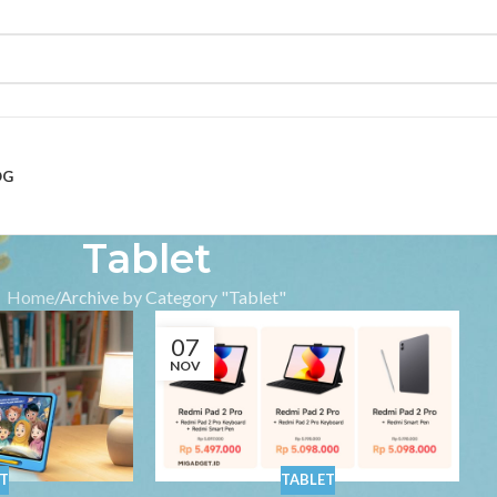
OG
Tablet
Home
Archive by Category "Tablet"
07
NOV
T
TABLET