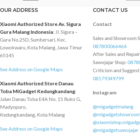
OUR ADDRESS
CONTACT US
Xiaomi Authorized Store Av. Sigura
Contact
Gura Malang Indonesia
: Jl. Sigura –
Sales and Showroom 
Gura No.25D, Sumbersari, Kec.
087800066464
Lowokwaru, Kota Malang, Jawa Timur
After Sales and Repai
65145
Sawojajar Shop:
0878
See Address on Google Maps
Criticism and Suggest
08179349799
Xiaomi Authorized Store Danau
Toba MiGadget Kedungkandang
:
Instagram
Jalan Danau Toba E4A No. 15 Ruko G,
@migadgetmalang
Madyopuro,
@migadgetshowroo
Kedungkandang, Kota Malang
@xiaomishop.migadg
See Address on Google Maps
@migadgetsawojajar