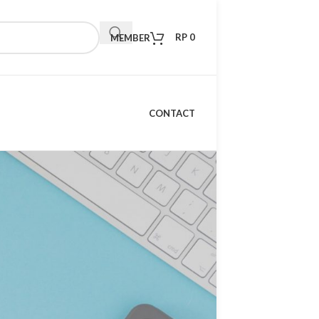
RP
0
MEMBER
CONTACT
RECENT POSTS
Kelebihan Xiaomi TV S
Mini LED 98 2026: TV
Premium dengan
Teknologi Masa Depan
15 April 2026
1 Comment