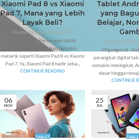
Xiaomi Pad 8 vs Xiaomi
Tablet And
Pad 7, Mana yang Lebih
yang Bagu
Layak Beli?
Belajar, No
Gamb
Posted by
Fendy Hananta
Migadget.id - Persaingan tablet
Posted by
Fendy
Android kelas premium semakin
Migadget.id - Ke
menarik seperti Xiaomi Pad 8 vs Xiaomi
perangkat digital ta
Pad 7. Ya, Xiaomi Pad 8 hadir seba...
semakin meningkat. A
CONTINUE READING
dasar hingga remaja
CONTINUE 
06
25
NOV
JUL
TABLET
TABLE