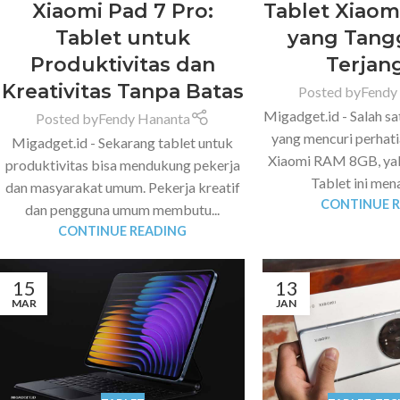
Xiaomi Pad 7 Pro:
Tablet Xiao
Tablet untuk
yang Tang
Produktivitas dan
Terjan
Kreativitas Tanpa Batas
Posted by
Fendy
Migadget.id - Salah s
Posted by
Fendy Hananta
yang mencuri perhati
Migadget.id - Sekarang tablet untuk
Xiaomi RAM 8GB, yak
produktivitas bisa mendukung pekerja
Tablet ini mena
dan masyarakat umum. Pekerja kreatif
CONTINUE 
dan pengguna umum membutu...
CONTINUE READING
15
13
MAR
JAN