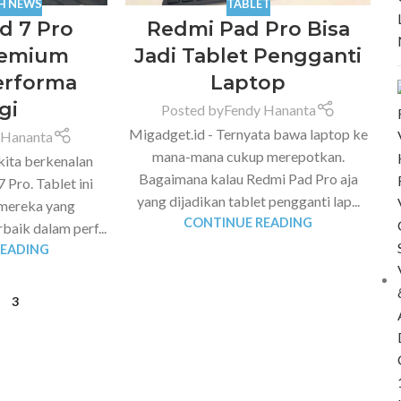
H NEWS
TABLET
d 7 Pro
Redmi Pad Pro Bisa
remium
Jadi Tablet Pengganti
erforma
Laptop
gi
Posted by
Fendy Hananta
Migadget.id - Ternyata bawa laptop ke
 Hananta
mana-mana cukup merepotkan.
kita berkenalan
Bagaimana kalau Redmi Pad Pro aja
 Pro. Tablet ini
yang dijadikan tablet pengganti lap...
 mereka yang
CONTINUE READING
baik dalam perf...
READING
3