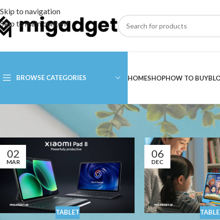
Skip to navigation
Skip to main content
BROWSE CATEGORIES
HOME
SHOP
HOW TO BUY
BL
02
06
MAR
DEC
TABLET
TABLE