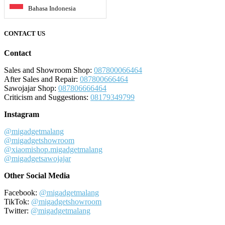
Bahasa Indonesia
CONTACT US
Contact
Sales and Showroom Shop:
087800066464
After Sales and Repair:
087800666464
Sawojajar Shop:
087806666464
Criticism and Suggestions:
08179349799
Instagram
@migadgetmalang
@migadgetshowroom
@xiaomishop.migadgetmalang
@migadgetsawojajar
Other Social Media
Facebook:
@migadgetmalang
TikTok:
@migadgetshowroom
Twitter:
@migadgetmalang