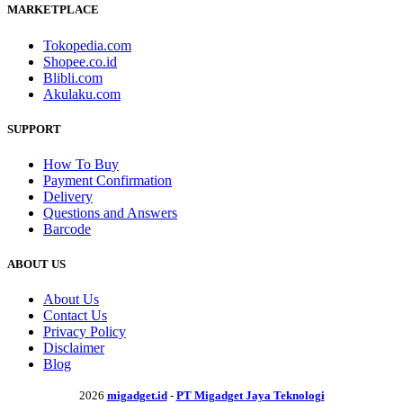
MARKETPLACE
Tokopedia.com
Shopee.co.id
Blibli.com
Akulaku.com
SUPPORT
How To Buy
Payment Confirmation
Delivery
Questions and Answers
Barcode
ABOUT US
About Us
Contact Us
Privacy Policy
Disclaimer
Blog
2026
migadget.id
-
PT Migadget Jaya Teknologi