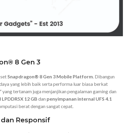
gon®
8
Gen
3
pset
Snapdragon®
8
Gen
3
Mobile
Platform
.
Dibangun
daya
yang
lebih
baik
serta
performa
luar
biasa
berkat
™
yang
tertanam
juga
menjanjikan
pengalaman
gaming
dan
M
LPDDR5X
12
GB
dan
penyimpanan
internal
UFS
4.1
omputasi
berat
dengan
sangat
cepat.
h
dan
Responsif