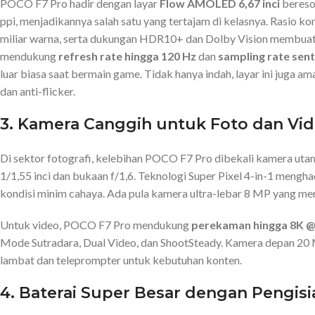
POCO
F7
Pro
hadir
dengan
layar
Flow
AMOLED
6,67
inci
bereso
ppi,
menjadikannya
salah
satu
yang
tertajam
di
kelasnya.
Rasio
ko
miliar
warna,
serta
dukungan
HDR10+
dan
Dolby
Vision
membua
mendukung
refresh
rate
hingga
120
Hz
dan
sampling
rate
sen
luar
biasa
saat
bermain
game.
Tidak
hanya
indah,
layar
ini
juga
am
dan
anti-
flicker.
3.
Kamera
Canggih
untuk
Foto
dan
Vi
Di
sektor
fotografi, kelebihan
POCO
F7
Pro
dibekali
kamera
uta
1/
1,55
inci
dan
bukaan
f/
1,6.
Teknologi
Super
Pixel
4-
in-
1
mengha
kondisi
minim
cahaya.
Ada
pula
kamera
ultra-
lebar
8
MP
yang
me
Untuk
video,
POCO
F7
Pro
mendukung
perekaman
hingga
8K @
Mode
Sutradara,
Dual
Video,
dan
ShootSteady.
Kamera
depan
20
lambat
dan
teleprompter
untuk
kebutuhan
konten.
4.
Baterai
Super
Besar
dengan
Pengis