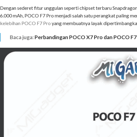
Dengan
sederet
fitur
unggulan
seperti
chipset
terbaru
Snapdrag
6.000
mAh,
POCO
F7
Pro
menjadi
salah
satu
perangkat
paling
me
kelebihan
POCO
F7
Pro
yang
membuatnya
layak
dipertimbangk
Baca juga:
Perbandingan POCO X7 Pro dan POCO F7