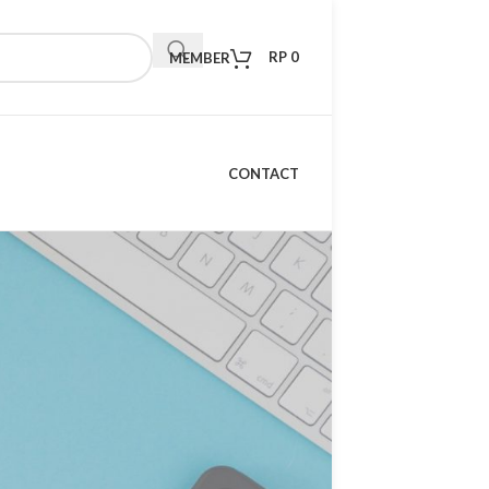
RP
0
MEMBER
CONTACT
RECENT POSTS
Kelebihan Xiaomi TV S
Mini LED 98 2026: TV
Premium dengan
Teknologi Masa Depan