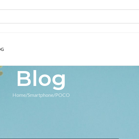
OG
Blog
Home
Smartphone
POCO
TPHONE
martphone Flagship Killer
aru
nta
On 9 May 2025