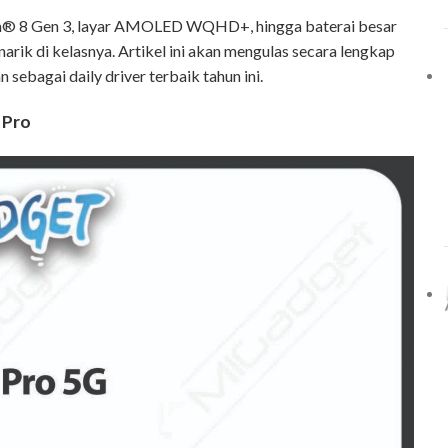
on®
8
Gen
3,
layar
AMOLED
WQHD+,
hingga
baterai
besar
narik
di
kelasnya.
Artikel
ini
akan
mengulas
secara
lengkap
an
sebagai
daily
driver
terbaik
tahun
ini.
 Pro