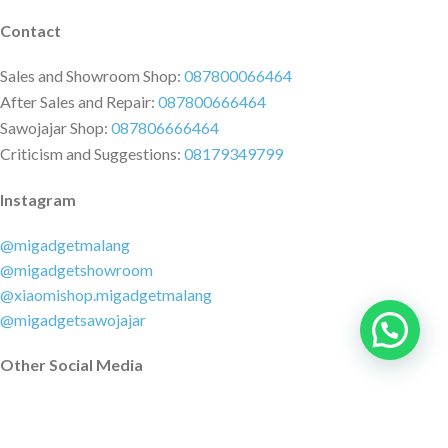
Contact
Sales and Showroom Shop:
087800066464
After Sales and Repair:
087800666464
Sawojajar Shop:
087806666464
Criticism and Suggestions:
08179349799
Instagram
@migadgetmalang
@migadgetshowroom
@xiaomishop.migadgetmalang
@migadgetsawojajar
Ada yang bisa kami bantu?
Other Social Media
Facebook:
@migadgetmalang
TikTok:
@migadgetshowroom