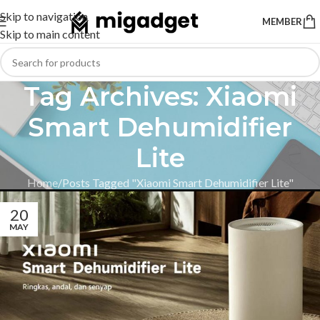
Skip to navigation
MEMBER
Skip to main content
Tag Archives: Xiaomi
Smart Dehumidifier
Lite
Home
Posts Tagged "Xiaomi Smart Dehumidifier Lite"
20
MAY