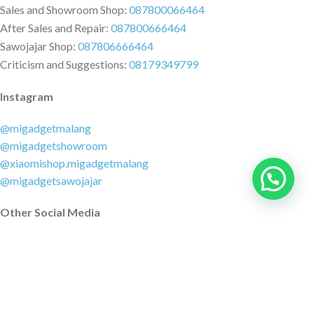
Sales and Showroom Shop:
087800066464
After Sales and Repair:
087800666464
Sawojajar Shop:
087806666464
Criticism and Suggestions:
08179349799
Instagram
@migadgetmalang
@migadgetshowroom
@xiaomishop.migadgetmalang
@migadgetsawojajar
Other Social Media
Facebook:
@migadgetmalang
TikTok:
@migadgetshowroom
Twitter:
@migadgetmalang
MARKETPLACE