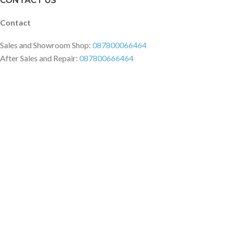
CONTACT US
Contact
Sales and Showroom Shop:
087800066464
After Sales and Repair:
087800666464
Sawojajar Shop:
087806666464
Criticism and Suggestions:
08179349799
Instagram
@migadgetmalang
@migadgetshowroom
@xiaomishop.migadgetmalang
@migadgetsawojajar
Other Social Media
Facebook:
@migadgetmalang