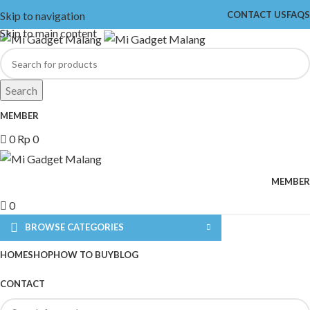
Skip to navigation
CONTACT US
FAQS
Skip to main content
Search
MEMBER
0
Rp
0
MEMBER
0
BROWSE CATEGORIES
HOME
SHOP
HOW TO BUY
BLOG
CONTACT