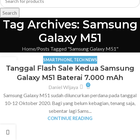
Search
Tag Archives: Samsung
Galaxy M51
Home
Posts Tagged "Samsung Galaxy M51"
SMARTPHONE
,
TECH NEWS
23
Tanggal Flash Sale Kedua Samsung
OCT
Galaxy M51 Baterai 7.000 mAh
0
Daniel Wijaya
Samsung Galaxy M51 sudah diluncurkan perdana pada tanggal
10-12 Oktober 2020. Bagi yang belum kebagian, tenang saja,
sebentar lagi Sams...
CONTINUE READING