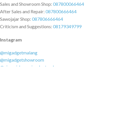
Sales and Showroom Shop:
087800066464
After Sales and Repair:
087800666464
Sawojajar Shop:
087806666464
Criticism and Suggestions:
08179349799
Instagram
@migadgetmalang
@migadgetshowroom
@xiaomishop.migadgetmalang
@migadgetsawojajar
Other Social Media
Facebook:
@migadgetmalang
TikTok:
@migadgetshowroom
Twitter:
@migadgetmalang
MARKETPLACE