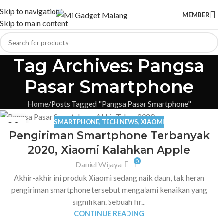
Skip to navigation
MEMBER
Skip to main content
Tag Archives: Pangsa
Pasar Smartphone
Home
Posts Tagged "Pangsa Pasar Smartphone"
SMARTPHONE
,
TECH NEWS
,
XIAOMI
30
Pengiriman Smartphone Terbanyak
OCT
2020, Xiaomi Kalahkan Apple
0
Daniel Wijaya
Akhir-akhir ini produk Xiaomi sedang naik daun, tak heran
pengiriman smartphone tersebut mengalami kenaikan yang
signifikan. Sebuah fir...
CONTINUE READING