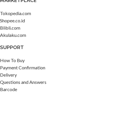
MARKETPLACE
Tokopedia.com
Shopee.co.id
Blibli.com
Akulaku.com
SUPPORT
How To Buy
Payment Confirmation
Delivery
Questions and Answers
Barcode
ABOUT US
About Us
Contact Us
Privacy Policy