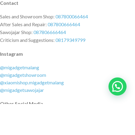
Contact
Sales and Showroom Shop:
087800066464
After Sales and Repair:
087800666464
Sawojajar Shop:
087806666464
Criticism and Suggestions:
08179349799
Instagram
@migadgetmalang
@migadgetshowroom
@xiaomishop.migadgetmalang
@migadgetsawojajar
Other Social Media
Facebook:
@migadgetmalang
TikTok:
@migadgetshowroom
Twitter:
@migadgetmalang