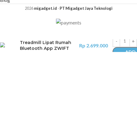
2026
migadget.id
-
PT Migadget Jaya Teknologi
YESOUL Walking W2
Treadmill Lipat Rumah
Rp
2.699.000
Bluetooth App ZWIFT
ADD 
Max 136kg