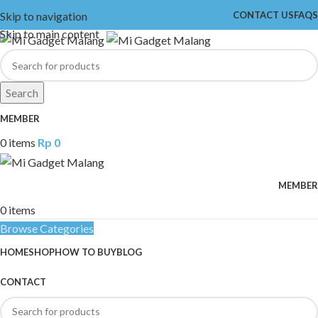
Skip to navigation
CONTACT US
FAQS
Skip to main content
Search
MEMBER
0
items
Rp
0
MEMBER
0
items
Browse Categories
HOME
SHOP
HOW TO BUY
BLOG
CONTACT