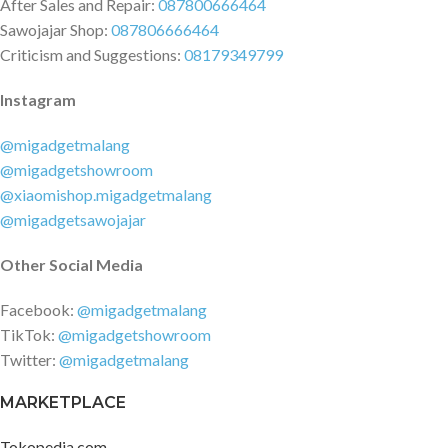
After Sales and Repair:
087800666464
Sawojajar Shop:
087806666464
Criticism and Suggestions:
08179349799
Instagram
@migadgetmalang
@migadgetshowroom
@xiaomishop.migadgetmalang
@migadgetsawojajar
Other Social Media
Facebook:
@migadgetmalang
TikTok:
@migadgetshowroom
Twitter:
@migadgetmalang
MARKETPLACE
Tokopedia.com