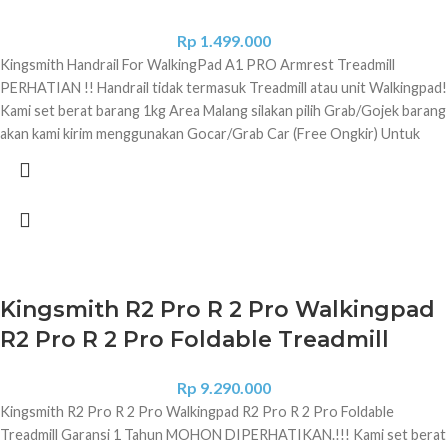
Rp
1.499.000
Kingsmith Handrail For WalkingPad A1 PRO Armrest Treadmill
PERHATIAN !! Handrail tidak termasuk Treadmill atau unit Walkingpad!
Kami set berat barang 1kg Area Malang silakan pilih Grab/Gojek barang
akan kami kirim menggunakan Gocar/Grab Car (Free Ongkir) Untuk
area selain Malang silakan pilih sembarang ekspedisi, barang kami kirim
menggunakan ekspedisi SENTRAL CARGO karena dengan tarif paling
murah dan paling aman Ongkir sepenuhnya ditanggung pembeli Jika
ongkir tidak bisa bayar tujuan, pembeli harus transfer ongkir nya CEK
ONGKIR di WEBSITE sentralcargo BERAT BARANG : (Berat asli
berapa KG) contoh "20KG (kena volume)" Handrail untuk Kingsmith
WalkingPad A1 Pro Anda dapat merubah A1 Pro menjadi treadmill lari
Kingsmith R2 Pro R 2 Pro Walkingpad
dengan memasang handrail atau sandaran tangan pada treadmill, Anda
R2 Pro R 2 Pro Foldable Treadmill
bisa menambah kecepatan dan mengubah treadmill A1 Pro untuk
berlari dan tidak perlu takut terjatuh lagi karena sudah dapat
dipasangkan dengan handtal. Handrail bisa dilipat menyesuaikan bentuk
Rp
9.290.000
treadmill dengan mudah dan disembunyikan sehingga tidak
Kingsmith R2 Pro R 2 Pro Walkingpad R2 Pro R 2 Pro Foldable
mengganggu saat disimpan. Dibuat dengan material berkualitas tinggi,
Treadmill Garansi 1 Tahun MOHON DIPERHATIKAN.!!! Kami set berat