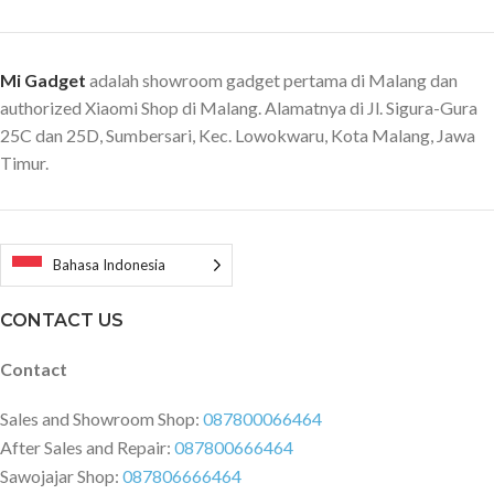
mengarahkan thermometer ke
arah badan dengan jarak sekitar 5
cm kemudian tekan tombol pada
Mi Gadget
adalah showroom gadget pertama di Malang dan
thermometer, suhu badan
authorized Xiaomi Shop di Malang. Alamatnya di Jl. Sigura-Gura
langsung terukur secara akurat.
25C dan 25D, Sumbersari, Kec. Lowokwaru, Kota Malang, Jawa
LED Display Hasil deteksi suhu
juga ditampilkan pada layar LED.
Timur.
Thermometer ini dapat
menyimpan data suhu tubuh
sebanyak 32 buah sehingga Anda
dapat mengecek suhu tubuh
Bahasa Indonesia
Anda sebelumnya dengan mudah.
Battery Powered Thermometer
CONTACT US
Xiaomi ini menggunakan baterai
AAA sebanyak 2 buah sehingga
Contact
mudah diganti jika telah habis.
Terdapat fitur auto off pada
Sales and Showroom Shop:
087800066464
display ini jika thermometer tidak
After Sales and Repair:
087800666464
digunakan selama 30 detik
Sawojajar Shop:
087806666464
sehingga lebih hemat baterai.