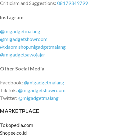
Criticism and Suggestions:
08179349799
Package Contents 1 x Xiaomi
Berrcom Thermometer - JXB-
Instagram
305 2 x AAA 1 x Manual
@migadgetmalang
@migadgetshowroom
@xiaomishop.migadgetmalang
@migadgetsawojajar
Other Social Media
Facebook:
@migadgetmalang
TikTok:
@migadgetshowroom
Twitter:
@migadgetmalang
MARKETPLACE
Tokopedia.com
Shopee.co.id