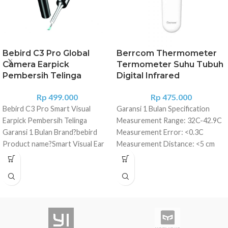
Bebird C3 Pro Global
Berrcom Thermometer
Camera Earpick
Termometer Suhu Tubuh
Pembersih Telinga
Digital Infrared
Rp
499.000
Rp
475.000
Bebird C3 Pro Smart Visual
Garansi 1 Bulan Specification
Earpick Pembersih Telinga
Measurement Range: 32C-42.9C
Garansi 1 Bulan Brand?bebird
Measurement Error: <0.3C
Product name?Smart Visual Ear
Measurement Distance: <5 cm
Cleaning Rod Model?C3 Pro
Power Consume: <450mW Auto
Weight of host?21g Network
Shutdown: 30 Second Power
standard?IEEE 802.11b/g/n
Supply: 2 x AAA Dimension: 145 x
Antenna?Built-in FPC antenna
40 x 32 mm Thermometer dari
Working frequency?2.4Ghz
Xiaomi Berrcom ini hadir dengan
Image transmission rate?30fps
teknologi tercanggih karena telah
Image sensor?CMOS
menggunakan sensor non