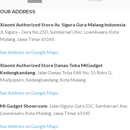
Environment temperature?-10-
contact sehingga tidak perlu
OUR ADDRESS
50?C Battery ?250mAh (lithium
menempel pada kulit untuk
battery) Battery life?about 80
mengukur suhu tubuh. Kecepatan
Xiaomi Authorized Store Av. Sigura Gura Malang Indonesia
:
minutes Charge time?1.5h
baca juga sangat cepat hanya
Jl. Sigura – Gura No.25D, Sumbersari, Kec. Lowokwaru, Kota
Current input?DC 5V 300mA
membutuhkan waktu 1 detik. Hasil
Lens diameter?3.5mm Optimum
deteksi suhu juga ditampilkan
Malang, Jawa Timur 65145
focal length ?1.5 ~ 2cm Pixel?3
pada layar LED. Dapat digunakan
See Address on Google Maps
Megapixels Gravity sensor?3-axis
pada anak bayi. Selain untuk bayi,
termometer ini juga cocok untuk
Xiaomi Authorized Store Danau Toba MiGadget
mengecek suhu badan orang yang
sedang sakit karena flu maupun
Kedungkandang
: Jalan Danau Toba E4A No. 15 Ruko G,
virus corona. Non Contact
Madyopuro, Kedungkandang, Kota Malang
Sensor Thermometer dari Xiaomi
ini hadir dengan teknologi
See Address on Google Maps
tercanggih karena telah
menggunakan sensor non
Mi Gadget Showroom
: Jalan Sigura-Gura 25C, Sumbersari, Kec.
contact sehingga tidak perlu
Lowokwaru, Kota Malang, Jawa Timur 65145
menempel pada kulit untuk
mengukur suhu tubuh. Dengan
See Address on Google Maps