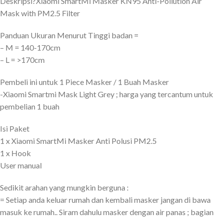
Deskripsi?
Xiaomi SmartMi Masker KN95 Anti-Pollution Air
Mask with PM2.5 Filter
Panduan Ukuran Menurut Tinggi badan =
– M = 140-170cm
– L = >170cm
Pembeli ini untuk 1 Piece Masker / 1 Buah Masker
-Xiaomi Smartmi Mask Light Grey ; harga yang tercantum untuk
pembelian 1 buah
Isi Paket
1 x Xiaomi SmartMi Masker Anti Polusi PM2.5
1 x Hook
User manual
Sedikit arahan yang mungkin berguna :
= Setiap anda keluar rumah dan kembali masker jangan di bawa
masuk ke rumah.. Siram dahulu masker dengan air panas ; bagian