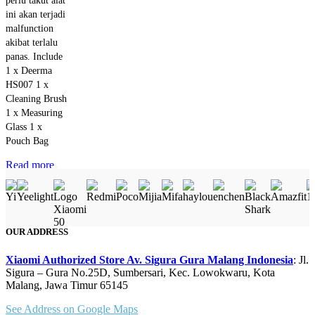
ini akan terjadi
malfunction
akibat terlalu
panas. Include
1 x Deerma
HS007 1 x
Cleaning Brush
1 x Measuring
Glass 1 x
Pouch Bag
Read more
Quick view
OUR ADDRESS
Xiaomi Authorized Store Av. Sigura Gura Malang Indonesia
: Jl.
Sigura – Gura No.25D, Sumbersari, Kec. Lowokwaru, Kota
Malang, Jawa Timur 65145
See Address on Google Maps