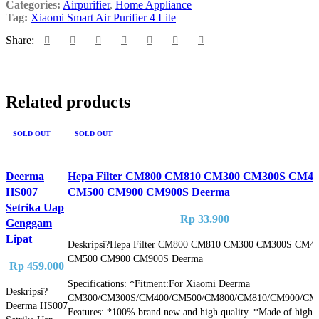
Categories:
Airpurifier
,
Home Appliance
Tag:
Xiaomi Smart Air Purifier 4 Lite
Share:
Related products
SOLD OUT
SOLD OUT
Deerma
Hepa Filter CM800 CM810 CM300 CM300S CM40
HS007
CM500 CM900 CM900S Deerma
Setrika Uap
Rp
33.900
Genggam
Lipat
Deskripsi?
Hepa Filter CM800 CM810 CM300 CM300S CM4
CM500 CM900 CM900S Deerma
Rp
459.000
Specifications: *Fitment:For Xiaomi Deerma
Deskripsi?
CM300/CM300S/CM400/CM500/CM800/CM810/CM900/CM
Deerma HS007
Features: *100% brand new and high quality. *Made of high-