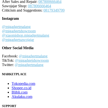
After Sales and Repair:
087800666464
Sawojajar Shop:
087806666464
Criticism and Suggestions:
08179349799
Instagram
@migadgetmalang
@migadgetshowroom
@xiaomishop.migadgetmalang
@migadgetsawojajar
Other Social Media
Facebook:
@migadgetmalang
TikTok:
@migadgetshowroom
Twitter:
@migadgetmalang
MARKETPLACE
Tokopedia.com
Shopee.co.id
Blibli.com
Akulaku.com
SUPPORT