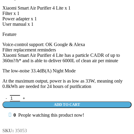
Xiaomi Smart Air Purifier 4 Lite x 1
Filter x 1
Power adapter x 1
User manual x 1
Feature
Voice-control support: OK Google & Alexa
Filter replacement reminders
Xiaomi Smart Air Purifier 4 Lite has a particle CADR of up to
360m?/h* and is able to deliver 6000L of clean air per minute
The low-noise 33.4dB(A) Night Mode
At the maximum output, power is as low as 33W, meaning only
0.8kWh are needed for 24 hours of purification
Xiaomi Smart Air Purifier 4 Lite - Penjernih Udara - Garansi Resmi q
ADD TO CART
0
People watching this product now!
SKU:
35053