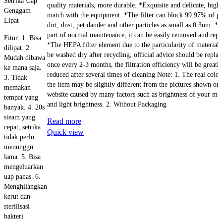
Setrika Uap
quality materials, more durable. *Exquisite and delicate, high
Genggam
match with the equipment. *The filter can block 99.97% of po
Lipat
dirt, dust, pet dander and other particles as small as 0.3um. *
part of normal maintenance, it can be easily removed and repl
Fitur: 1. Bisa
*The HEPA filter element due to the particularity of material 
dilipat. 2.
be washed dry after recycling, official advice should be repla
Mudah dibawa
once every 2-3 months, the filtration efficiency will be greatl
ke mana saja.
reduced after several times of cleaning Note: 1. The real color
3. Tidak
the item may be slightly different from the pictures shown on
memakan
website caused by many factors such as brightness of your mo
tempat yang
and light brightness. 2. Without Packaging
banyak. 4. 20s
steam yang
Read more
cepat, setrika
Quick view
tidak perlu
menunggu
lama. 5. Bisa
mengeluarkan
uap panas. 6.
Menghilangkan
kerut dan
sterilisasi
bakteri