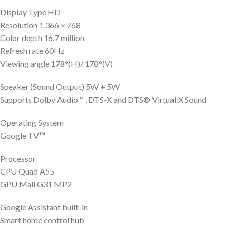
Display Type HD
Resolution 1,366 × 768
Color depth 16.7 million
Refresh rate 60Hz
Viewing angle 178°(H)/ 178°(V)
Speaker (Sound Output) 5W + 5W
Supports Dolby Audio™ , DTS-X and DTS® Virtual:X Sound
Operating System
Google TV™
Processor
CPU Quad A55
GPU Mali G31 MP2
Google Assistant built-in
Smart home control hub