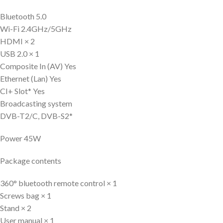
Bluetooth 5.0
Wi-Fi 2.4GHz/5GHz
HDMI × 2
USB 2.0 × 1
Composite In (AV) Yes
Ethernet (Lan) Yes
CI+ Slot* Yes
Broadcasting system
DVB-T2/C, DVB-S2*
Power 45W
Package contents
360° bluetooth remote control × 1
Screws bag × 1
Stand × 2
User manual × 1