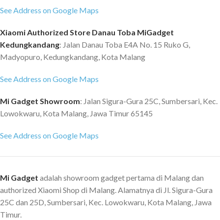
untuk segala jenis TV atau
See Address on Google Maps
JPEG?PNG Support audio format
monitor dengan ukuran 32 - 60
: MP3/AAC/HEAAC/LPCM/IMA-
inch. Easy Installation Anda telah
Xiaomi Authorized Store Danau Toba MiGadget
ADPCM/MS-ADPCM
mendapat semua perlengkapan
Kedungkandang
: Jalan Danau Toba E4A No. 15 Ruko G,
yang diperlukan untuk memasang
Madyopuro, Kedungkandang, Kota Malang
TV di bracket ini seperti baut dan
mur. Metal Bracket Bahan bracket
See Address on Google Maps
terbuat dari besi dengan
ketebalan sehingga Anda dapat
Mi Gadget Showroom
: Jalan Sigura-Gura 25C, Sumbersari, Kec.
dengan aman menggantung TV
Lowokwaru, Kota Malang, Jawa Timur 65145
Anda yang berat di bracket ini.
Material : Metal Dimension Thick:
See Address on Google Maps
1.3mm Pitch: 400 x 400 wall
Distance: 4.5cm
Mi Gadget
adalah showroom gadget pertama di Malang dan
authorized Xiaomi Shop di Malang. Alamatnya di Jl. Sigura-Gura
25C dan 25D, Sumbersari, Kec. Lowokwaru, Kota Malang, Jawa
Timur.