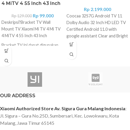
4 MiTV 4 55 Inch 43 Inch
Rp
2.199.000
Rp
99.000
Rp
129.000
Coocaa 32S7G Android TV 11
Deskripsi?
Bracket TV Wall
Dolby Audio 32 Inch HD LED TV
Mount TV Xiaomi Mi TV 4 Mi TV
Certified Android 11.0 with
4 MiTV 4 55 Inch 43 Inch
google assistant Clear and Bright
32 inch LED screen with HD
Bracket TV ini dapat digunakan
(1366*768) Graphic Processing
pada TV dan Monitor dengan
Unit Mali G31MP2 Support
ukuran layar mulai dari 32 - 60
Bluetooth 5.0 Support Chrome
Inch. Terbuat dari material besi
cast Frameless Design Certified
yang kokoh dan dapat di pasang
Netflix Certified Youtube Analog
dengan mudah. Dilengkapi dengan
& Digital TV DVB T/T2 , DVB-C
perlengkapan untuk memasang
USB 2* (V2.0), HDMI 2* ?V2.0b?,
seperti baut, mur dan fisher.
OUR ADDRESS
LAN 1* Power Consumption
FEATURES Universal Mounting
60W Size : 720.7 x 464.81 x
Pattern Bisa digunakan untuk
Xiaomi Authorized Store Av. Sigura Gura Malang Indonesia
:
177.61 (mm) Support video
segala jenis Merk TV sehingga
Jl. Sigura – Gura No.25D, Sumbersari, Kec. Lowokwaru, Kota
format :
anda tidak perlu takut akan
MPG/MPEG1/MPEG2/MPEG4/H.26
Malang, Jawa Timur 65145
kecocokannya. Dapat digunakan
Support image format : BMP?